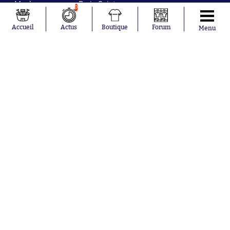
Maghnes
Paris Saint-
0
Akliouche
Germain
Mohamed
Olympique de
Accueil
Actus
Boutique
Forum
Menu
Salah
Marseille
Lionel Messi
Real Madrid
Ferrán Torres
FIFA
Kilian Corredor
Olympique
Franco
lyonnais
Mastantuono
AS Monaco
Orel Mangala
FC Barcelone
Rio Mavuba
Argentine
Rodri
RC Strasbourg
Mika Godts
Trabzonspor