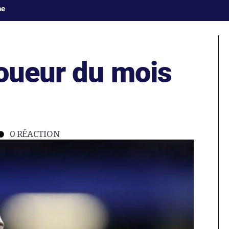
ne
joueur du mois
0
RÉACTION