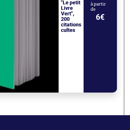
"Le petit
à partir
Livre
de
Vert",
6€
200
citations
cultes