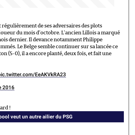
t régulièrement de ses adversaires des plots
joueur du mois d’octobre. L’ancien Lillois a marqué
e mois dernier. Il devance notamment Philippe
mmés. Le Belge semble continuer sur sa lancée ce
on (5-0), il a encore planté, deux fois, et fait une
pic.twitter.com/EeAKVkRA23
e 2016
ard !
pool veut un autre ailier du PSG