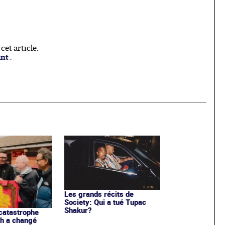
et article.
ant
.
Les grands récits de
Society: Qui a tué Tupac
Shakur?
catastrophe
gh a changé