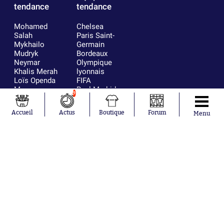
tendance
tendance
Mohamed
Chelsea
Salah
Paris Saint-
Mykhailo
Germain
Mudryk
Bordeaux
Neymar
Olympique
Khalis Merah
lyonnais
Loïs Openda
FIFA
Moussa
Real Madrid
9
Niakhaté
RC Strasbourg
Nicolás
AC Milan
Accueil
Actus
Boutique
Forum
Menu
Tagliafico
France
Pavel Šulc
RC Lens
Josh Maja
Gauthier Hein