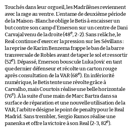
Touchés dans leur orgueil, les Madrilènes reviennent
avec la rage au ventre. L’entame de deuxième période
de la Maison-Blanche oblige le Betis à encaisser un
but contre son camp d’Emerson sur un centre de Dani
e
Carvajal venu de la droite (48
, 2-2). Sans relâche, le
Real continue d’exercer la pression sur les Sévillans :
la reprise de Karim Benzema frappe le bas de la barre
transversale de Robles avant de taper le sol et ressortir
e
(52
). Dépassé, Emerson bouscule Luka Jović en tant
que dernier défenseur et récolte un carton rouge
e
après consultation de la VAR (68
). En infériorité
numérique, le Betis tente une révolte grâce à
Carvalho, mais Courtois réalise une belle horizontale
e
(76
). À la suite d’une main de Marc Bartra dans sa
surface de réparation et une nouvelle utilisation de la
VAR, l’arbitre désigne le point de penalty pour le Real
Madrid. Sans trembler, Sergio Ramos réalise une
e
panenka et offre la victoire à son Real (2-3, 82
).