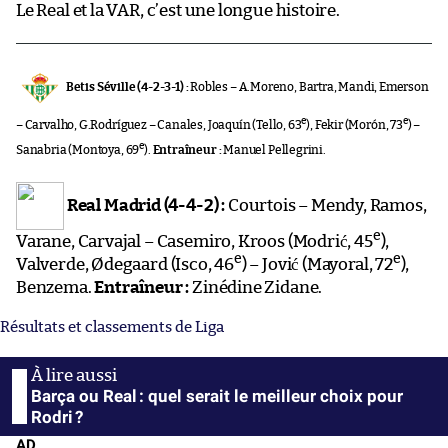
Le Real et la VAR, c’est une longue histoire.
Betis Séville (4-2-3-1) :
Robles – A.Moreno, Bartra, Mandi, Emerson
e
e
– Carvalho, G.Rodríguez – Canales, Joaquín (Tello, 63
), Fekir (Morón, 73
) –
e
Sanabria (Montoya, 69
).
Entraîneur :
Manuel Pellegrini.
Real Madrid (4-4-2) :
Courtois – Mendy, Ramos,
e
Varane, Carvajal – Casemiro, Kroos (Modrić, 45
),
e
e
Valverde, Ødegaard (Isco, 46
) – Jović (Mayoral, 72
),
Benzema.
Entraîneur :
Zinédine Zidane.
Résultats et classements de Liga
Barça ou Real : quel serait le meilleur choix pour
Rodri ?
AD