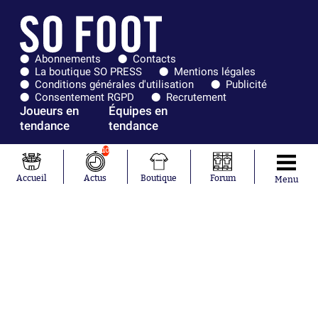
Abonnements
Contacts
La boutique SO PRESS
Mentions légales
Conditions générales d'utilisation
Publicité
Consentement RGPD
Recrutement
Joueurs en
Équipes en
tendance
tendance
10
Mohamed
Chelsea
Salah
Paris Saint-
Mykhailo
Germain
Accueil
Actus
Boutique
Forum
Menu
Mudryk
Bordeaux
Neymar
Olympique
Khalis Merah
lyonnais
Loïs Openda
FIFA
Moussa
Real Madrid
Niakhaté
RC Strasbourg
Nicolás
AC Milan
Tagliafico
France
Pavel Šulc
RC Lens
Josh Maja