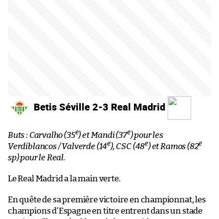
Betis Séville 2-3 Real Madrid
e
e
Buts : Carvalho (35
) et Mandi (37
) pour les
e
e
e
Verdiblancos / Valverde (14
), CSC (48
) et Ramos (82
sp) pour le Real.
Le Real Madrid a la main verte.
En quête de sa première victoire en championnat, les
champions d’Espagne en titre entrent dans un stade