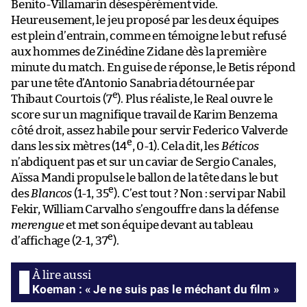
Benito-Villamarín désespérément vide.
Heureusement, le jeu proposé par les deux équipes
est plein d’entrain, comme en témoigne le but refusé
aux hommes de Zinédine Zidane dès la première
minute du match. En guise de réponse, le Betis répond
par une tête d’Antonio Sanabria détournée par
e
Thibaut Courtois (7
). Plus réaliste, le Real ouvre le
score sur un magnifique travail de Karim Benzema
côté droit, assez habile pour servir Federico Valverde
e
dans les six mètres (14
, 0-1). Cela dit, les
Béticos
n’abdiquent pas et sur un caviar de Sergio Canales,
Aïssa Mandi propulse le ballon de la tête dans le but
e
des
Blancos
(1-1, 35
). C’est tout ? Non : servi par Nabil
Fekir, William Carvalho s’engouffre dans la défense
merengue
et met son équipe devant au tableau
e
d’affichage (2-1, 37
).
Koeman : « Je ne suis pas le méchant du film »