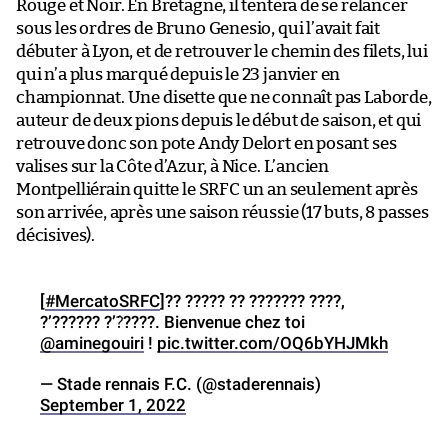
Rouge et Noir. En Bretagne, il tentera de se relancer
sous les ordres de Bruno Genesio, qui l’avait fait
débuter à Lyon, et de retrouver le chemin des filets, lui
qui n’a plus marqué depuis le 23 janvier en
championnat. Une disette que ne connaît pas Laborde,
auteur de deux pions depuis le début de saison, et qui
retrouve donc son pote Andy Delort en posant ses
valises sur la Côte d’Azur, à Nice. L’ancien
Montpelliérain quitte le SRFC un an seulement après
son arrivée, après une saison réussie (17 buts, 8 passes
décisives).
[
#MercatoSRFC
]?? ????? ?? ??????? ????,
?’?????? ?’?́????. Bienvenue chez toi
@aminegouiri
!
pic.twitter.com/OQ6bYHJMkh
— Stade rennais F.C. (@staderennais)
September 1, 2022