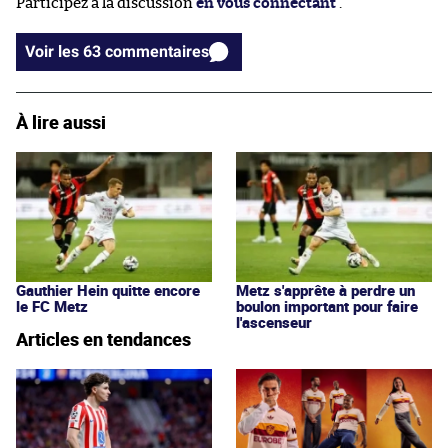
Participez à la discussion
en vous connectant
.
Voir les 63 commentaires
À lire aussi
Gauthier Hein quitte encore
Metz s'apprête à perdre un
le FC Metz
boulon important pour faire
l'ascenseur
Articles en tendances