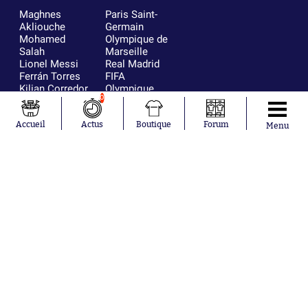
Maghnes
Paris Saint-
Akliouche
Germain
Mohamed
Olympique de
Salah
Marseille
Lionel Messi
Real Madrid
Ferrán Torres
FIFA
Kilian Corredor
Olympique
0
Franco
lyonnais
Mastantuono
AS Monaco
Orel Mangala
FC Barcelone
Accueil
Actus
Boutique
Forum
Menu
Rio Mavuba
Argentine
Rodri
RC Strasbourg
Mika Godts
Trabzonspor