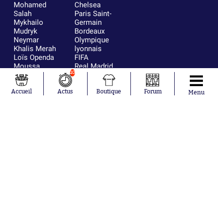
Mohamed
Chelsea
Salah
Paris Saint-
Mykhailo
Germain
Mudryk
Bordeaux
Neymar
Olympique
Khalis Merah
lyonnais
Loïs Openda
FIFA
Moussa
Real Madrid
10
Niakhaté
RC Strasbourg
Nicolás
AC Milan
Tagliafico
France
Accueil
Actus
Boutique
Forum
Menu
Pavel Šulc
RC Lens
Josh Maja
Gauthier Hein