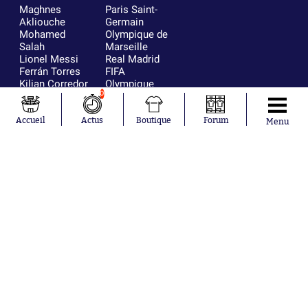
Maghnes
Paris Saint-
Akliouche
Germain
Mohamed
Olympique de
Salah
Marseille
Lionel Messi
Real Madrid
Ferrán Torres
FIFA
Kilian Corredor
Olympique
Franco
lyonnais
0
Mastantuono
AS Monaco
Orel Mangala
FC Barcelone
Accueil
Actus
Boutique
Forum
Menu
Rio Mavuba
Argentine
Rodri
RC Strasbourg
Mika Godts
Trabzonspor