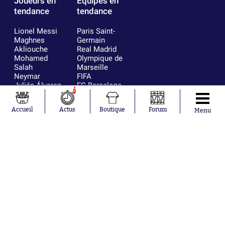
Joueurs en
Équipes en
tendance
tendance
Lionel Messi
Paris Saint-
Maghnes
Germain
Akliouche
Real Madrid
Mohamed
Olympique de
Salah
Marseille
Neymar
FIFA
Julián Álvarez
FC Barcelone
7
Ferrán Torres
Argentine
Kilian Corredor
Olympique
Accueil
Actus
Boutique
Forum
Menu
Franco
lyonnais
Mastantuono
AS Monaco
Orel Mangala
RC Strasbourg
Rio Mavuba
Trabzonspor