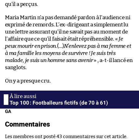
qu’il a perçus.
Maria Martin n’a pas demandé pardon à l’audience ni
exprimé de remords. L’ex-dirigeant a simplement lu
une lettre assurant qu’il ne savait pas au moment de
l’affaire que ce qu’il faisait était répréhensible. «
Je
peux mourir en prison.
(…)
N’enlevez pas à ma femme et
à ma famille les moyens de survivre ! Je suis très
malade, je suis un homme sans avenir
» , a-t-il lancé en
sanglots.
On y a presque cru.
Top 100 : Footballeurs fictifs (de 70 à 61)
GA
Commentaires
Les membres ont posté 43 commentaires sur cet article.