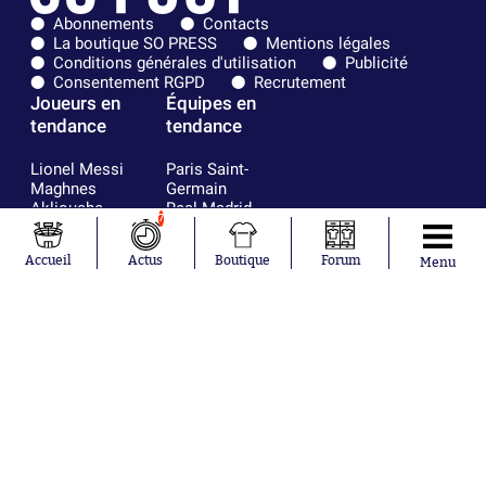
Abonnements
Contacts
La boutique SO PRESS
Mentions légales
Conditions générales d'utilisation
Publicité
Consentement RGPD
Recrutement
Joueurs en
Équipes en
tendance
tendance
Lionel Messi
Paris Saint-
Maghnes
Germain
Akliouche
Real Madrid
7
Mohamed
Olympique de
Salah
Marseille
Accueil
Actus
Boutique
Forum
Menu
Neymar
FIFA
Julián Álvarez
FC Barcelone
Ferrán Torres
Argentine
Kilian Corredor
Olympique
Franco
lyonnais
Mastantuono
AS Monaco
Orel Mangala
RC Strasbourg
Rio Mavuba
Trabzonspor