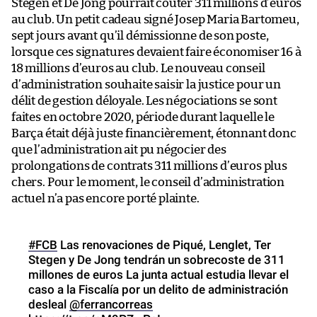
Stegen et De Jong pourrait coûter 311 millions d’euros
au club. Un petit cadeau signé Josep Maria Bartomeu,
sept jours avant qu’il démissionne de son poste,
lorsque ces signatures devaient faire économiser 16 à
18 millions d’euros au club. Le nouveau conseil
d’administration souhaite saisir la justice pour un
délit de gestion déloyale. Les négociations se sont
faites en octobre 2020, période durant laquelle le
Barça était déjà juste financièrement, étonnant donc
que l’administration ait pu négocier des
prolongations de contrats 311 millions d’euros plus
chers. Pour le moment, le conseil d’administration
actuel n’a pas encore porté plainte.
#FCB
Las renovaciones de Piqué, Lenglet, Ter
Stegen y De Jong tendrán un sobrecoste de 311
millones de euros La junta actual estudia llevar el
caso a la Fiscalía por un delito de administración
desleal
@ferrancorreas