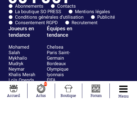
Abonnements
Contacts
La boutique SO PRESS
Mentions légales
Conditions générales d'utilisation
Publicité
Consentement RGPD
Recrutement
Joueurs en
Équipes en
tendance
tendance
Mohamed
Chelsea
Salah
Paris Saint-
Mykhailo
Germain
Mudryk
Bordeaux
Neymar
Olympique
Khalis Merah
lyonnais
Loïs Openda
FIFA
10
Moussa
Real Madrid
Niakhaté
RC Strasbourg
Nicolás
AC Milan
Accueil
Actus
Boutique
Forum
Menu
Tagliafico
France
Pavel Šulc
RC Lens
Josh Maja
Gauthier Hein