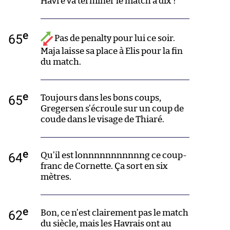
Havre va terminer le match à dix !
e
65
Pas de penalty pour lui ce soir.
Maja laisse sa place à Elis pour la fin
du match.
e
65
Toujours dans les bons coups,
Gregersen s’écroule sur un coup de
coude dans le visage de Thiaré.
e
64
Qu’il est lonnnnnnnnnnng ce coup-
franc de Cornette. Ça sort en six
mètres.
e
62
Bon, ce n’est clairement pas le match
du siècle, mais les Havrais ont au