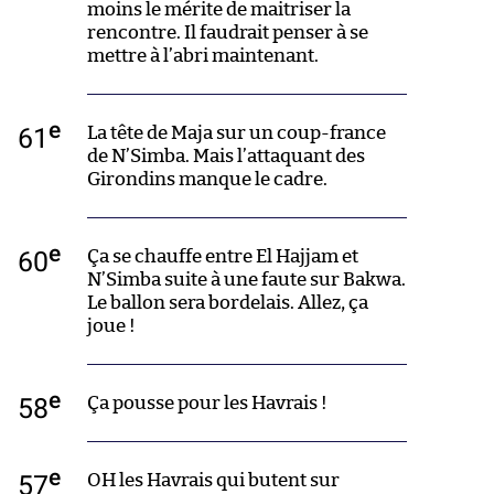
moins le mérite de maitriser la
rencontre. Il faudrait penser à se
mettre à l’abri maintenant.
e
61
La tête de Maja sur un coup-france
de N’Simba. Mais l’attaquant des
Girondins manque le cadre.
e
60
Ça se chauffe entre El Hajjam et
N’Simba suite à une faute sur Bakwa.
Le ballon sera bordelais. Allez, ça
joue !
e
58
Ça pousse pour les Havrais !
e
57
OH les Havrais qui butent sur