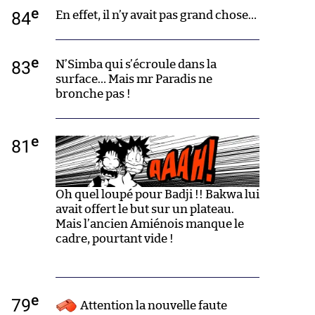
e
84
En effet, il n’y avait pas grand chose…
e
83
N’Simba qui s’écroule dans la
surface… Mais mr Paradis ne
bronche pas !
e
81
Oh quel loupé pour Badji !! Bakwa lui
avait offert le but sur un plateau.
Mais l’ancien Amiénois manque le
cadre, pourtant vide !
e
79
Attention la nouvelle faute