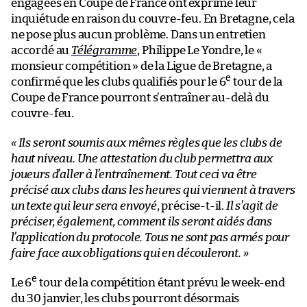
engagées en Coupe de France ont exprimé leur
inquiétude en raison du couvre-feu. En Bretagne, cela
ne pose plus aucun problème. Dans un entretien
accordé au
Télégramme
, Philippe Le Yondre, le «
monsieur compétition » de la Ligue de Bretagne, a
e
confirmé que les clubs qualifiés pour le 6
tour de la
Coupe de France pourront s’entraîner au-delà du
couvre-feu.
« Ils seront soumis aux mêmes règles que les clubs de
haut niveau. Une attestation du club permettra aux
joueurs d’aller à l’entraînement. Tout ceci va être
précisé aux clubs dans les heures qui viennent à travers
un texte qui leur sera envoyé
, précise-t-il.
Il s’agit de
préciser, également, comment ils seront aidés dans
l’application du protocole. Tous ne sont pas armés pour
faire face aux obligations qui en découleront. »
e
Le 6
tour de la compétition étant prévu le week-end
du 30 janvier, les clubs pourront désormais