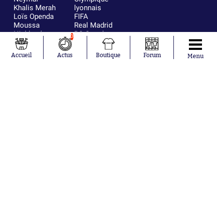
Khalis Merah
lyonnais
Loïs Openda
FIFA
Moussa
Real Madrid
Niakhaté
RC Strasbourg
0
Nicolás
AC Milan
Tagliafico
France
Accueil
Actus
Boutique
Forum
Menu
Pavel Šulc
RC Lens
Josh Maja
Gauthier Hein