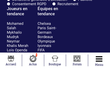
Consentement RGPD
Recrutement
Joueurs en
Équipes en
tendance
tendance
Mohamed
Chelsea
Salah
Paris Saint-
Mykhailo
Germain
Mudryk
Bordeaux
Neymar
Olympique
Khalis Merah
lyonnais
Loïs Openda
FIFA
Moussa
Real Madrid
2
Niakhaté
RC Strasbourg
Nicolás
AC Milan
Accueil
Actus
Boutique
Forum
Menu
Tagliafico
France
Pavel Šulc
RC Lens
Josh Maja
Gauthier Hein