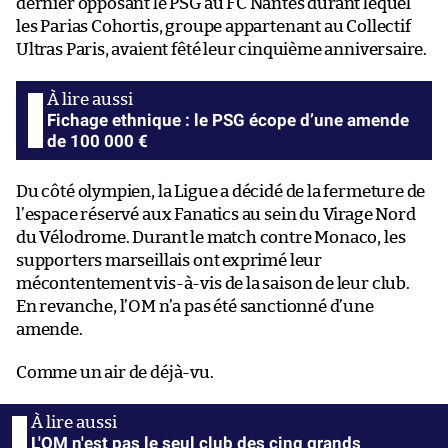
dernier opposant le PSG au FC Nantes durant lequel
les Parias Cohortis, groupe appartenant au Collectif
Ultras Paris, avaient fêté leur cinquième anniversaire.
Fichage ethnique : le PSG écope d’une amende
de 100 000 €
Du côté olympien, la Ligue a décidé de la fermeture de
l’espace réservé aux Fanatics au sein du Virage Nord
du Vélodrome. Durant le match contre Monaco, les
supporters marseillais ont exprimé leur
mécontentement vis-à-vis de la saison de leur club.
En revanche, l’OM n’a pas été sanctionné d’une
amende.
Comme un air de déjà-vu.
L'OM n'est pas le seul club des cinq grands