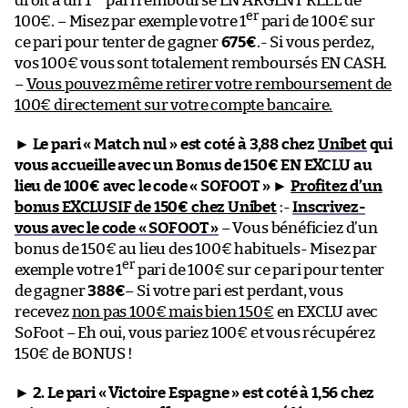
droit à un 1
pari remboursé EN ARGENT RÉEL de
er
100€. – Misez par exemple votre 1
pari de 100€ sur
ce pari pour tenter de gagner
675€
.- Si vous perdez,
vos 100€ vous sont totalement remboursés EN CASH.
–
Vous pouvez même retirer votre remboursement de
100€ directement sur votre compte bancaire.
►
Le pari « Match nul » est coté à 3,88 chez
Unibet
qui
vous accueille avec un Bonus de 150€ EN EXCLU au
lieu de 100€ avec le code « SOFOOT »
►
Profitez d’un
bonus EXCLUSIF de 150€ chez Unibet
:-
Inscrivez-
vous avec le code « SOFOOT »
– Vous bénéficiez d’un
bonus de 150€ au lieu des 100€ habituels- Misez par
er
exemple votre 1
pari de 100€ sur ce pari pour tenter
de gagner
388€
– Si votre pari est perdant, vous
recevez
non pas 100€ mais bien 150€
en EXCLU avec
SoFoot – Eh oui, vous pariez 100€ et vous récupérez
150€ de BONUS !
►
2. Le pari « Victoire Espagne » est coté à 1,56 chez