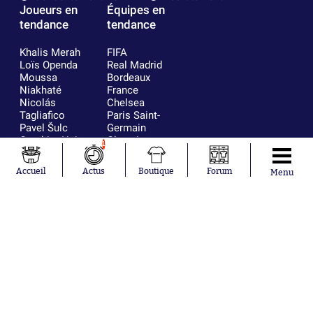
Joueurs en
Équipes en
tendance
tendance
Khalis Merah
FIFA
Loïs Openda
Real Madrid
Moussa
Bordeaux
Niakhaté
France
Nicolás
Chelsea
Tagliafico
Paris Saint-
Pavel Šulc
Germain
Gauthier Hein
Olympique
1
Lionel Messi
lyonnais
Gonzalo
AC Milan
Accueil
Actus
Boutique
Forum
Menu
García Torres
RC Strasbourg
Gio Reyna
RC Lens
Leandro
Paredes