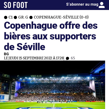
S’abonner au mag
C1
GR. G
COPENHAGUE-SÉVILLE (0-0)
Copenhague offre des
bières aux supporters
de Séville
BG
LE JEUDI 15 SEPTEMBRE 2022 À 17:28
65