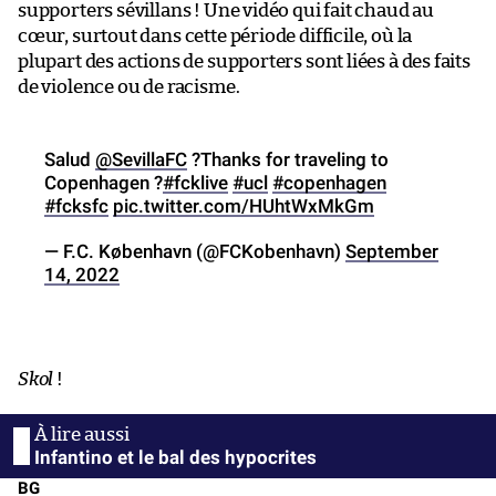
supporters sévillans ! Une vidéo qui fait chaud au
cœur, surtout dans cette période difficile, où la
plupart des actions de supporters sont liées à des faits
de violence ou de racisme.
Salud
@SevillaFC
?Thanks for traveling to
Copenhagen ?
#fcklive
#ucl
#copenhagen
#fcksfc
pic.twitter.com/HUhtWxMkGm
— F.C. København (@FCKobenhavn)
September
14, 2022
Skol
!
Infantino et le bal des hypocrites
BG