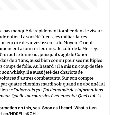
 n’a pas manqué de rapidement tomber dans le viseur
e entier. La société Ineos, les milliardaires
s ou encore des investisseurs du Moyen-Orient :
mencent à fourrer leur nez du côté de la Mersey.
d’un autre tonneau, puisqu’il s’agit de Conor
ais de 34 ans, aussi bien connu pour ses multiples
 coups de folie. Au hasard ? Il a mis un coup de tête
son whisky, il a aussi jeté des chariots de
voitures d’autres combattants. Sur son compte
llée par quatre chemins mardi soir quand un abonné lui
dien :
« J’adorerais ça ! J’ai demandé des informations
rumeur. Quelle tournure des événements ! Quel club ! »
rmation on this, yes. Soon as I heard. What a turn
//t.co/HD0ELlhKOH