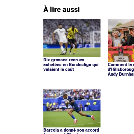
À lire aussi
Dix grosses recrues
achetées en Bundesliga qui
Comment la 
valaient le coût
d'Hillsborou
Andy Burnh
Barcola a donné son accord