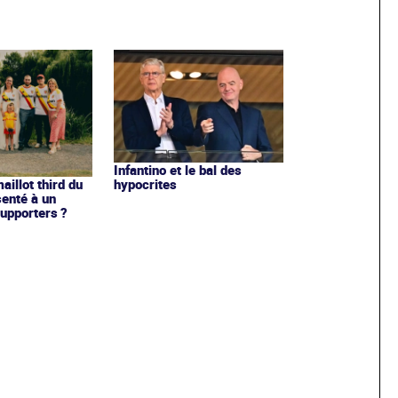
Infantino et le bal des
hypocrites
illot third du
enté à un
upporters ?