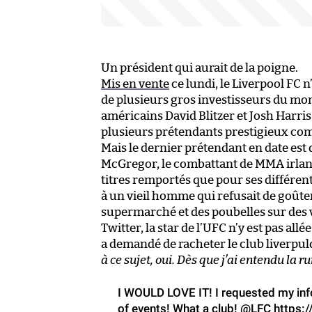
Un président qui aurait de la poigne.
Mis en vente
ce lundi, le Liverpool FC
de plusieurs gros investisseurs du mond
américains David Blitzer et Josh Harri
plusieurs prétendants prestigieux com
Mais le dernier prétendant en date est 
McGregor, le combattant de MMA irland
titres remportés que pour ses différents
à un vieil homme qui refusait de goûter 
supermarché et des poubelles sur des 
Twitter, la star de l’UFC n’y est pas a
a demandé de racheter le club liverpul
à ce sujet, oui. Dès que j’ai entendu la 
I WOULD LOVE IT! I requested my info
of events! What a club!
@LFC
https: