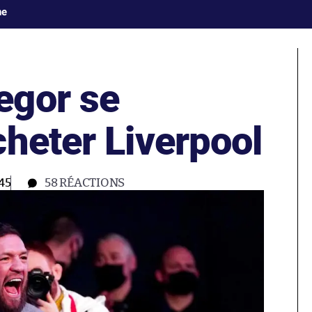
ne
egor se
heter Liverpool
45
58
RÉACTIONS