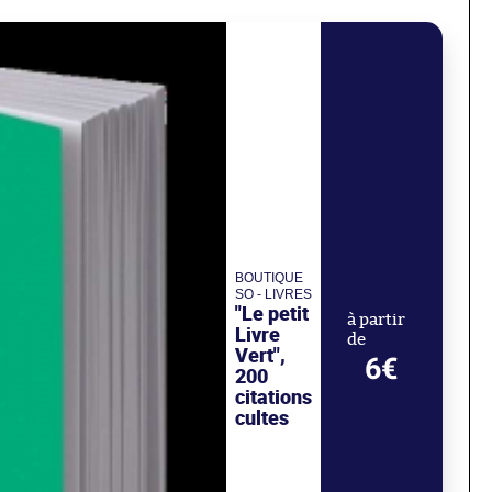
BOUTIQUE
SO - LIVRES
"Le petit
à partir
Livre
de
Vert",
6€
200
citations
cultes