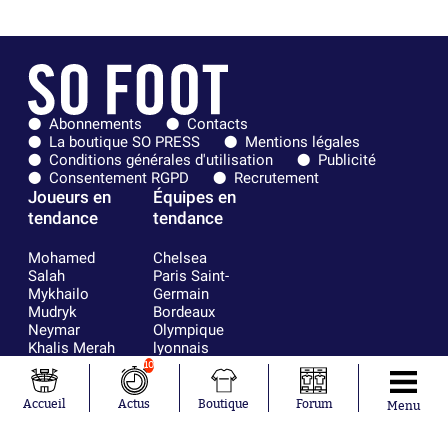
Abonnements
Contacts
La boutique SO PRESS
Mentions légales
Conditions générales d'utilisation
Publicité
Consentement RGPD
Recrutement
Joueurs en
Équipes en
tendance
tendance
Mohamed
Chelsea
Salah
Paris Saint-
Mykhailo
Germain
Mudryk
Bordeaux
Neymar
Olympique
Khalis Merah
lyonnais
Loïs Openda
FIFA
10
Moussa
Real Madrid
Niakhaté
RC Strasbourg
Accueil
Actus
Boutique
Forum
Menu
Nicolás
AC Milan
Tagliafico
France