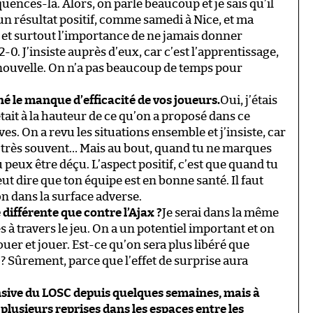
équences-là. Alors, on parle beaucoup et je sais qu’il
un résultat positif, comme samedi à Nice, et ma
s et surtout l’importance de ne jamais donner
0. J’insiste auprès d’eux, car c’est l’apprentissage,
renouvelle. On n’a pas beaucoup de temps pour
né le manque d’efficacité de vos joueurs.
Oui, j’étais
tait à la hauteur de ce qu’on a proposé dans ce
s. On a revu les situations ensemble et j’insiste, car
, très souvent… Mais au bout, quand tu ne marques
 peux être déçu. L’aspect positif, c’est que quand tu
eut dire que ton équipe est en bonne santé. Il faut
n dans la surface adverse.
différente que contre l’Ajax ?
Je serai dans la même
 à travers le jeu. On a un potentiel important et on
 jouer et jouer. Est-ce qu’on sera plus libéré que
 ? Sûrement, parce que l’effet de surprise aura
ensive du LOSC depuis quelques semaines, mais à
plusieurs reprises dans les espaces entre les