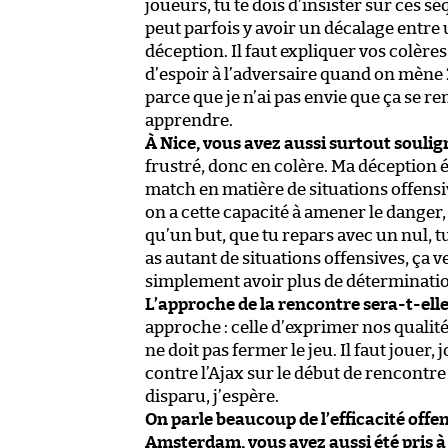
joueurs, tu te dois d’insister sur ces s
peut parfois y avoir un décalage entre 
déception. Il faut expliquer vos colère
d’espoir à l’adversaire quand on mène 2-
parce que je n’ai pas envie que ça se 
apprendre.
À Nice, vous avez aussi surtout soulig
frustré, donc en colère. Ma déception é
match en matière de situations offensive
on a cette capacité à amener le danger
qu’un but, que tu repars avec un nul, tu
as autant de situations offensives, ça v
simplement avoir plus de déterminatio
L’approche de la rencontre sera-t-elle 
approche : celle d’exprimer nos qualités
ne doit pas fermer le jeu. Il faut jouer,
contre l’Ajax sur le début de rencontre
disparu, j’espère.
On parle beaucoup de l’efficacité off
Amsterdam, vous avez aussi été pris à 