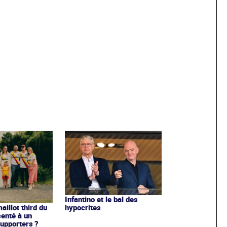
Infantino et le bal des
hypocrites
illot third du
enté à un
upporters ?