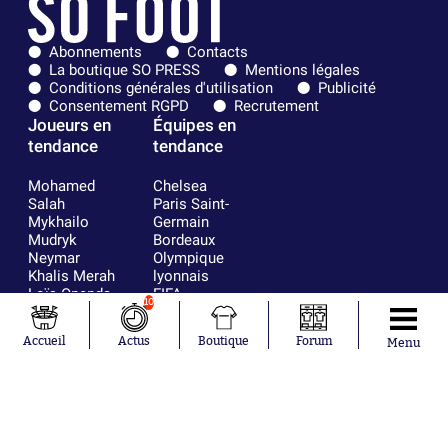
Abonnements
Contacts
La boutique SO PRESS
Mentions légales
Conditions générales d'utilisation
Publicité
Consentement RGPD
Recrutement
Joueurs en
Équipes en
tendance
tendance
Mohamed
Chelsea
Salah
Paris Saint-
Mykhailo
Germain
Mudryk
Bordeaux
Neymar
Olympique
Khalis Merah
lyonnais
Loïs Openda
FIFA
10
Moussa
Real Madrid
Niakhaté
RC Strasbourg
Accueil
Actus
Boutique
Forum
Menu
Nicolás
AC Milan
Tagliafico
France
Pavel Šulc
RC Lens
Josh Maja
Gauthier Hein