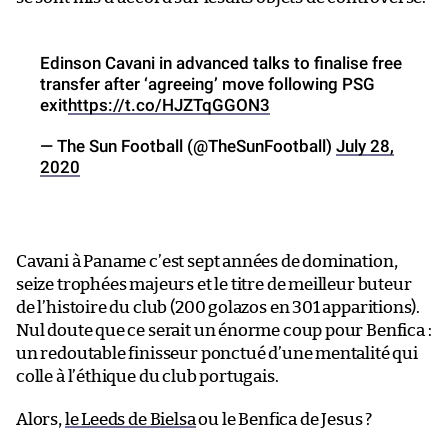
Edinson Cavani in advanced talks to finalise free
transfer after ‘agreeing’ move following PSG
exit
https://t.co/HJZTqGGON3
— The Sun Football (@TheSunFootball)
July 28,
2020
Cavani à Paname c’est sept années de domination,
seize trophées majeurs et le titre de meilleur buteur
de l’histoire du club (200 golazos en 301 apparitions).
Nul doute que ce serait un énorme coup pour Benfica :
un redoutable finisseur ponctué d’une mentalité qui
colle à l’éthique du club portugais.
Alors,
le Leeds de Bielsa
ou le Benfica de Jesus ?