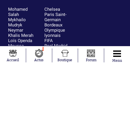
Mohamed
Chelsea
Salah
Paris Saint-
Mykhailo
Germain
Mudryk
Bordeaux
Neymar
Olympique
Khalis Merah
lyonnais
Loïs Openda
FIFA
Moussa
Real Madrid
1
Niakhaté
RC Strasbourg
Nicolás
AC Milan
Accueil
Actus
Boutique
Forum
Menu
Tagliafico
France
Pavel Šulc
RC Lens
Josh Maja
Gauthier Hein