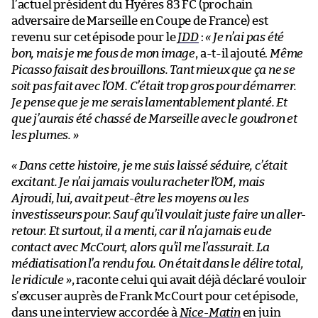
l’actuel président du Hyères 83 FC (prochain
adversaire de Marseille en Coupe de France) est
revenu sur cet épisode pour le
JDD
:
« Je n’ai pas été
bon, mais je me fous de mon image
, a-t-il ajouté.
Même
Picasso faisait des brouillons. Tant mieux que ça ne se
soit pas fait avec l’OM. C’était trop gros pour démarrer.
Je pense que je me serais lamentablement planté. Et
que j’aurais été chassé de Marseille avec le goudron et
les plumes. »
« Dans cette histoire, je me suis laissé séduire, c’était
excitant. Je n’ai jamais voulu racheter l’OM, mais
Ajroudi, lui, avait peut-être les moyens ou les
investisseurs pour. Sauf qu’il voulait juste faire un aller-
retour. Et surtout, il a menti, car il n’a jamais eu de
contact avec McCourt, alors qu’il me l’assurait. La
médiatisation l’a rendu fou. On était dans le délire total,
le ridicule »
, raconte celui qui avait déjà déclaré vouloir
s’excuser auprès de Frank McCourt pour cet épisode,
dans une interview accordée à
Nice-Matin
en juin