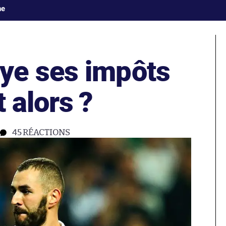
ne
ye ses impôts
 alors ?
45
RÉACTIONS