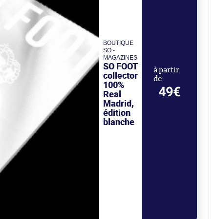
BOUTIQUE
SO -
MAGAZINES
SO FOOT
à partir
collector
de
100%
49€
Real
Madrid,
édition
blanche