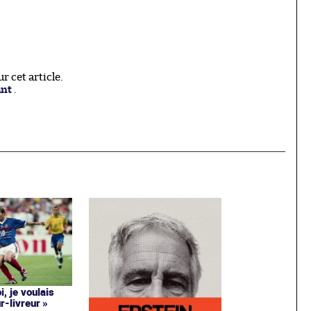
 cet article.
ant
.
i, je voulais
r-livreur »