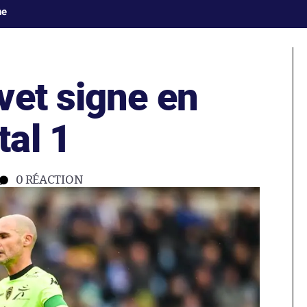
ne
vet signe en
al 1
0
RÉACTION