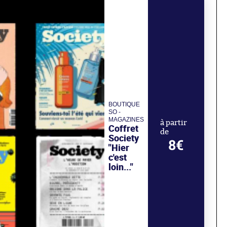
BOUTIQUE
SO -
MAGAZINES
à partir
Coffret
de
Society
8€
"Hier
c'est
loin..."