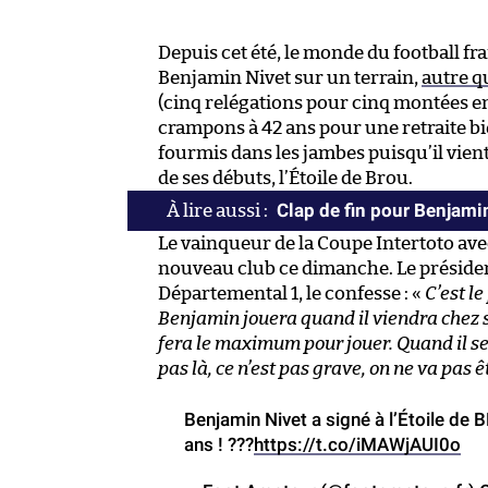
Depuis cet été, le monde du football fra
Benjamin Nivet sur un terrain,
autre q
(cinq relégations pour cinq montées en 
crampons à 42 ans pour une retraite b
fourmis dans les jambes puisqu’il vien
de ses débuts, l’Étoile de Brou.
Clap de fin pour Benjami
Le vainqueur de la Coupe Intertoto ave
nouveau club ce dimanche. Le président
Départemental 1, le confesse : «
C’est le
Benjamin jouera quand il viendra chez s
fera le maximum pour jouer. Quand il ser
pas là, ce n’est pas grave, on ne va pas ê
Benjamin Nivet a signé à l’Étoile de B
ans ! ???
https://t.co/iMAWjAUI0o