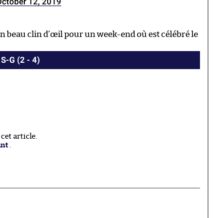
October 12, 2019
 beau clin d’œil pour un week-end où est célébré le
S-G (2 - 4)
et article.
ant
.