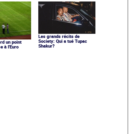
Les grands récits de
Society: Qui a tué Tupac
rd un point
Shakur?
e à l'Euro