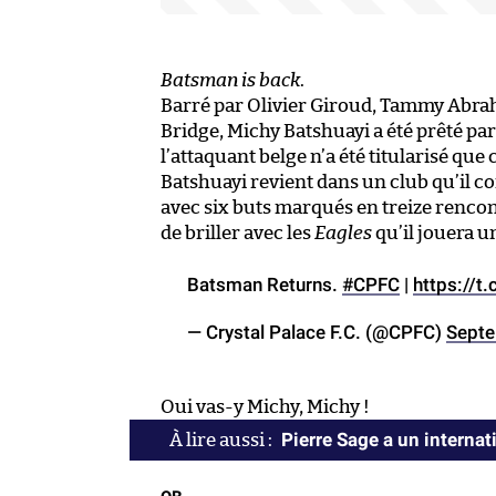
Batsman is back
.
Barré par Olivier Giroud, Tammy Abra
Bridge, Michy Batshuayi a été prêté par
l’attaquant belge n’a été titularisé que
Batshuayi revient dans un club qu’il co
avec six buts marqués en treize rencon
de briller avec les
Eagles
qu’il jouera un
Batsman Returns.
#CPFC
|
https://
— Crystal Palace F.C. (@CPFC)
Septe
Oui vas-y Michy, Michy !
Pierre Sage a un internat