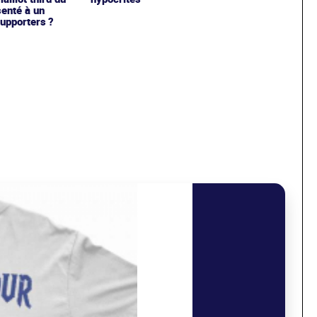
enté à un
upporters ?