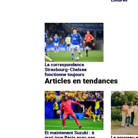
La correspondance
Strasbourg-Chelsea
fonctionne toujours
Articles en tendances
Et maintenant Suzuki : à
quoi joue Paris avec ses
Le nouveau ma