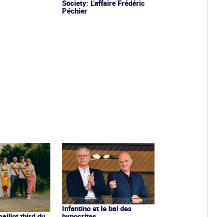
Society: L'affaire Frédéric
Péchier
Infantino et le bal des
hypocrites
illot third du