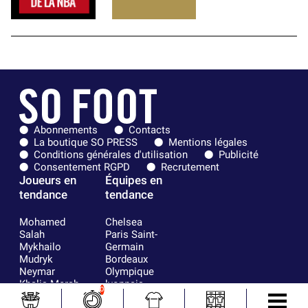
Abonnements
Contacts
La boutique SO PRESS
Mentions légales
Conditions générales d'utilisation
Publicité
Consentement RGPD
Recrutement
Joueurs en
Équipes en
tendance
tendance
Mohamed
Chelsea
Salah
Paris Saint-
Mykhailo
Germain
Mudryk
Bordeaux
Neymar
Olympique
Khalis Merah
lyonnais
0
Loïs Openda
FIFA