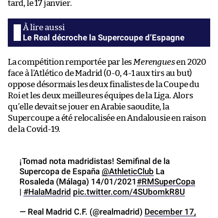
tard, le 17 janvier.
Le Real décroche la Supercoupe d’Espagne
La compétition remportée par les
Merengues
en 2020
face à l’Atlético de Madrid (0-0, 4-1 aux tirs au but)
oppose désormais les deux finalistes de la Coupe du
Roi et les deux meilleures équipes de la Liga. Alors
qu’elle devait se jouer en Arabie saoudite, la
Supercoupe a été relocalisée en Andalousie en raison
de la Covid-19.
¡Tomad nota madridistas! Semifinal de la
Supercopa de España
@AthleticClub
La
Rosaleda (Málaga) 14/01/2021
#RMSuperCopa
|
#HalaMadrid
pic.twitter.com/4SUbomkR8U
— Real Madrid C.F. (@realmadrid)
December 17,