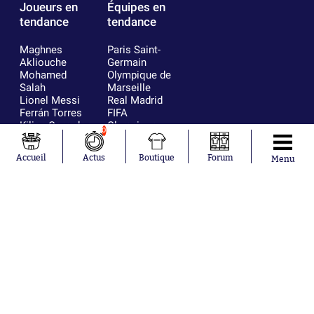
Joueurs en
Équipes en
tendance
tendance
Maghnes
Paris Saint-
Akliouche
Germain
Mohamed
Olympique de
Salah
Marseille
Lionel Messi
Real Madrid
Ferrán Torres
FIFA
Kilian Corredor
Olympique
0
Franco
lyonnais
Mastantuono
AS Monaco
Accueil
Actus
Boutique
Forum
Menu
Orel Mangala
FC Barcelone
Rio Mavuba
Argentine
Rodri
RC Strasbourg
Mika Godts
Trabzonspor