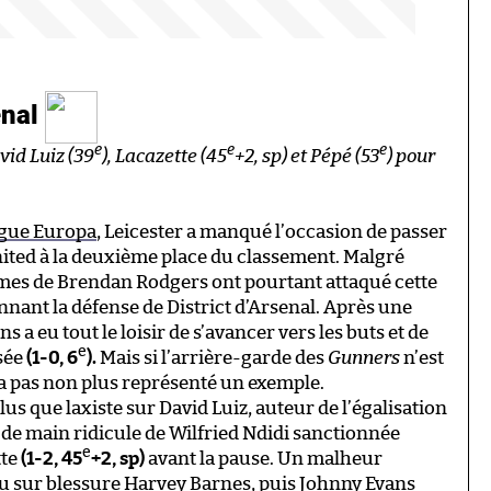
enal
e
e
e
avid Luiz (39
), Lacazette (45
+2, sp) et Pépé (53
) pour
Ligue Europa
, Leicester a manqué l’occasion de passer
ted à la deuxième place du classement. Malgré
mes de Brendan Rodgers ont pourtant attaqué cette
nant la défense de District d’Arsenal. Après une
s a eu tout le loisir de s’avancer vers les buts et de
e
sée
(1-0, 6
).
Mais si l’arrière-garde des
Gunners
n’est
n’a pas non plus représenté un exemple.
s que laxiste sur David Luiz, auteur de l’égalisation
e de main ridicule de Wilfried Ndidi sanctionnée
e
tte
(1-2, 45
+2, sp)
avant la pause. Un malheur
rdu sur blessure Harvey Barnes, puis Johnny Evans