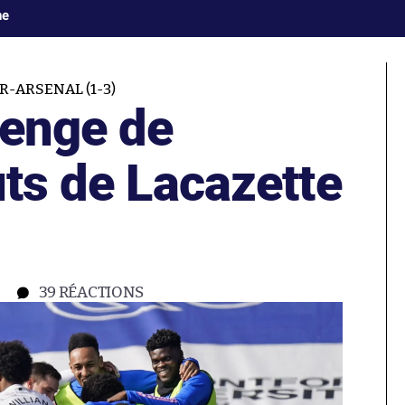
ne
R-ARSENAL (1-3)
venge de
uts de Lacazette
39
RÉACTIONS