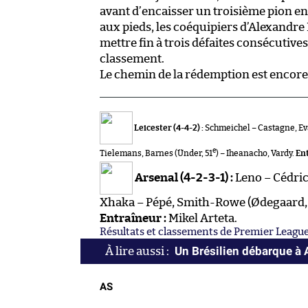
avant d’encaisser un troisième pion e
aux pieds, les coéquipiers d’Alexandr
mettre fin à trois défaites consécutive
classement.
Le chemin de la rédemption est encore
Leicester (4-4-2) :
Schmeichel – Castagne, Ev
e
Tielemans, Barnes (Ünder, 51
) – Iheanacho, Vardy.
Ent
Arsenal (4-2-3-1) :
Leno – Cédric,
Xhaka – Pépé, Smith-Rowe (Ødegaard,
Entraîneur :
Mikel Arteta.
Résultats et classements de Premier Leagu
Un Brésilien débarque à 
AS