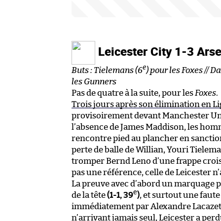
Leicester City 1-3 Ars
e
Buts : Tielemans (6
) pour les Foxes // D
les Gunners
Pas de quatre à la suite, pour les
Foxes
.
Trois jours après son élimination en 
provisoirement devant Manchester Uni
l’absence de James Maddison, les hom
rencontre pied au plancher en sanction
perte de balle de Willian, Youri Tieleman
tromper Bernd Leno d’une frappe croi
pas une référence, celle de Leicester 
La preuve avec d’abord un marquage plu
e
de la tête
(1-1, 39
)
, et surtout une faut
immédiatement par Alexandre Lacaze
n’arrivant jamais seul, Leicester a pe