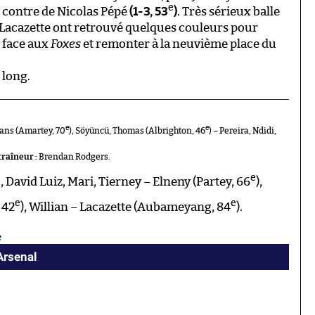
e
n contre de Nicolas Pépé
(1-3, 53
)
. Très sérieux balle
e Lacazette ont retrouvé quelques couleurs pour
s face aux
Foxes
et remonter à la neuvième place du
 long.
e
e
ans (Amartey, 70
), Söyüncü, Thomas (Albrighton, 46
) – Pereira, Ndidi,
raîneur :
Brendan Rodgers.
e
 David Luiz, Mari, Tierney – Elneny (Partey, 66
),
e
e
 42
), Willian – Lacazette (Aubameyang, 84
).
e
Arsenal