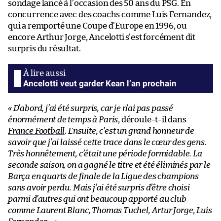
sondage lancé à l’occasion des 50 ans du PSG. En
concurrence avec des coachs comme Luis Fernandez,
qui a remporté une Coupe d’Europe en 1996, ou
encore Arthur Jorge, Ancelotti s’est forcément dit
surpris du résultat.
Ancelotti veut garder Kean l’an prochain
« D’abord, j’ai été surpris, car je n’ai pas passé
énormément de temps à Paris
, déroule-t-il dans
France Football
.
Ensuite, c’est un grand honneur de
savoir que j’ai laissé cette trace dans le cœur des gens.
Très honnêtement, c’était une période formidable. La
seconde saison, on a gagné le titre et été éliminés par le
Barça en quarts de finale de la Ligue des champions
sans avoir perdu. Mais j’ai été surpris d’être choisi
parmi d’autres qui ont beaucoup apporté au club
comme Laurent Blanc, Thomas Tuchel, Artur Jorge, Luis