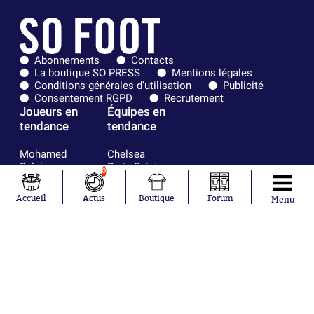
Abonnements
Contacts
La boutique SO PRESS
Mentions légales
Conditions générales d'utilisation
Publicité
Consentement RGPD
Recrutement
Joueurs en
Équipes en
tendance
tendance
Mohamed
Chelsea
Salah
Paris Saint-
0
Mykhailo
Germain
Mudryk
Bordeaux
Accueil
Actus
Boutique
Forum
Menu
Neymar
Olympique
Khalis Merah
lyonnais
Loïs Openda
FIFA
Moussa
Real Madrid
Niakhaté
RC Strasbourg
Nicolás
AC Milan
Tagliafico
France
Pavel Šulc
RC Lens
Josh Maja