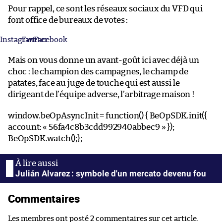
Pour rappel, ce sont les réseaux sociaux du VFD qui
font office de bureaux de votes :
Instagram
Twitter
Facebook
Mais on vous donne un avant-goût ici avec déjà un
choc : le champion des campagnes, le champ de
patates, face au juge de touche qui est aussi le
dirigeant de l’équipe adverse, l’arbitrage maison !
window.beOpAsyncInit = function() { BeOpSDK.init({
account: « 56fa4c8b3cdd992940abbec9 » });
BeOpSDK.watch();};
Julián Alvarez : symbole d'un mercato devenu fou
Commentaires
Les membres ont posté 2 commentaires sur cet article.