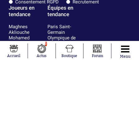
Consentement RGPD
Recrutement
Joueurs en
Équipes en
tendance
tendance
Maghnes
Paris Saint-
Akliouche
Germain
Mohamed
Olympique de
Salah
Marseille
0
Lionel Messi
Real Madrid
Ferrán Torres
FIFA
Accueil
Actus
Boutique
Forum
Menu
Kilian Corredor
Olympique
Franco
lyonnais
Mastantuono
AS Monaco
Orel Mangala
FC Barcelone
Rio Mavuba
Argentine
Rodri
RC Strasbourg
Mika Godts
Trabzonspor