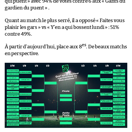
qui puent » avec 94% de votes contre 6 aux « Gants du
gardien du puent » .
Quant au match le plus serré, il a opposé « Faites vous
plaisir les gars » vs « Y’en a qui bossent lundi » : 51%
contre 49%.
es
À partir d’aujourd’hui, place aux 8
. De beaux matchs
en perspective.