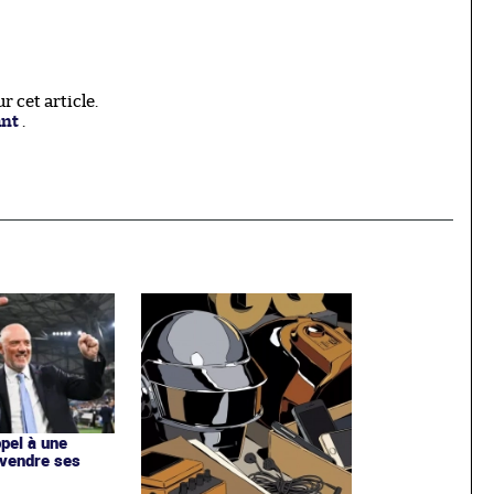
 cet article.
ant
.
ppel à une
 vendre ses