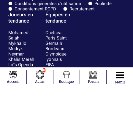
Conditions générales d'utilisation
Publicité
Consentement RGPD
Recrutement
Joueurs en
Équipes en
tendance
tendance
Mohamed
Chelsea
Salah
Paris Saint-
Mykhailo
Germain
Mudryk
Bordeaux
Neymar
Olympique
Khalis Merah
lyonnais
Loïs Openda
FIFA
Moussa
Real Madrid
10
Niakhaté
RC Strasbourg
Nicolás
AC Milan
Accueil
Actus
Boutique
Forum
Menu
Tagliafico
France
Pavel Šulc
RC Lens
Josh Maja
Gauthier Hein