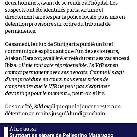
deux hommes, avant de se rendre à l’hôpital. Les
suspects ont été identifiés par la victime et
directement arrêtés par la police locale, puis mis en
détention provisoire sur ordre du tribunal de
permanence.
Ce samedi, le club de Stuttgart a publié un bref
communiqué expliquant que l’un de ses joueurs,
Atakan Karazor, avait été arrêté durant ses vacances à
Ibiza.
« Il nie tout acte répréhensible. Le VfB est en
contact permanent avec ses avocats. Comme il s’agit
d’une procédure en cours, nous vous prions de
comprendre que le VfB ne peut pas s’exprimer
davantage pour le moment »
, peut-on y lire.
De son côté,
Bild
explique que le joueur restera en
détention au moins jusqu’à lundi prochain.
Stuttgart se sépare de Pellegrino Matarazzo