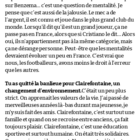
sur Benzema… c’est une question de mentalité. Je
pense que c’est aussi de la jalousie. Le mec a de
l’argent, il est connu et joue dans le plus grand club du
monde. Lorsqu’il dit qu’il est un grand joueur, ça ne
passe pas en France, alors que si Cristiano le dit… Alors
oui, ils n’appartiennent pas à la même catégorie, mais
ça ne dérange personne. Peut-être que les mentalités
devraient évoluer un peu en France. C’est vrai que
nous, les footballeurs, avons moins le droit à l’erreur
que les autres.
Tu as quitté la banlieue pour Clairefontaine, un
changement d’environnement.
C’était un peu plus
strict. On apprenait les valeurs de la vie. J’ai passé de
merveilleuses années là-bas durant ma jeunesse, je
m’y suis fait des amis. Clairefontaine, c’est surtout une
famille et quand on se recroise entre anciens, ça fait
toujours plaisir. Clairefontaine, c’est une éducation
sportive et surtout humaine. On était très solidaires.