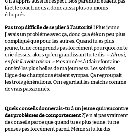
On a appris aussi le respect. Nos parents n’étaient pas
là et le coach nous a donc aussi plus ou moins
éduqués.
Pas trop difficile de se plier à l’autorité ?
Plus jeune,
j’avais un problème avec ça, donc ça a été un peu plus
compliqué que pour les autres. Quand tu es plus
jeune, tu ne comprends pas forcément pourquoi on te
crie dessus, alors qu’en grandissant tu te dis : «
Ah oui,
en fait il avait raison.
» Mes années à Clairefontaine
ont été les plus belles de ma jeunesse. Les soirées
Ligue des champions étaient sympas. Ça regroupait
les trois générations. On regardait les matchs comme
de vrais passionnés.
Quels conseils donnerais-tu à un jeune qui rencontre
des problèmes de comportement ?
Je n’ai pas vraiment
de conseils parce que quand tu es plus jeune, tu ne
penses pas forcément pareil. Même si tu lui dis