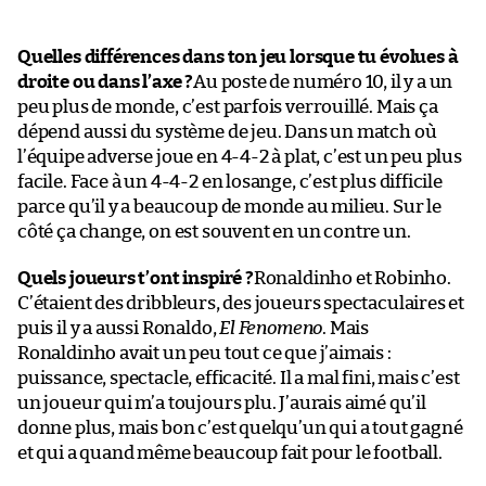
Quelles différences dans ton jeu lorsque tu évolues à
droite ou dans l’axe ?
Au poste de numéro 10, il y a un
peu plus de monde, c’est parfois verrouillé. Mais ça
dépend aussi du système de jeu. Dans un match où
l’équipe adverse joue en 4-4-2 à plat, c’est un peu plus
facile. Face à un 4-4-2 en losange, c’est plus difficile
parce qu’il y a beaucoup de monde au milieu. Sur le
côté ça change, on est souvent en un contre un.
Quels joueurs t’ont inspiré ?
Ronaldinho et Robinho.
C’étaient des dribbleurs, des joueurs spectaculaires et
puis il y a aussi Ronaldo,
El Fenomeno
. Mais
Ronaldinho avait un peu tout ce que j’aimais :
puissance, spectacle, efficacité. Il a mal fini, mais c’est
un joueur qui m’a toujours plu. J’aurais aimé qu’il
donne plus, mais bon c’est quelqu’un qui a tout gagné
et qui a quand même beaucoup fait pour le football.