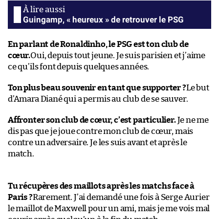
Guingamp, « heureux » de retrouver le PSG
En parlant de Ronaldinho, le PSG est ton club de
cœur.
Oui, depuis tout jeune. Je suis parisien et j’aime
ce qu’ils font depuis quelques années.
Ton plus beau souvenir en tant que supporter ?
Le but
d’Amara Diané qui a permis au club de se sauver.
Affronter son club de cœur, c’est particulier.
Je ne me
dis pas que je joue contre mon club de cœur, mais
contre un adversaire. Je les suis avant et après le
match.
Tu récupères des maillots après les matchs face à
Paris ?
Rarement. J’ai demandé une fois à Serge Aurier
le maillot de Maxwell pour un ami, mais je me vois mal