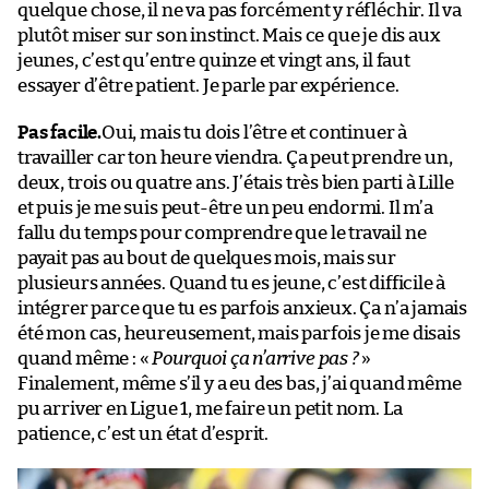
quelque chose, il ne va pas forcément y réfléchir. Il va
plutôt miser sur son instinct. Mais ce que je dis aux
jeunes, c’est qu’entre quinze et vingt ans, il faut
essayer d’être patient. Je parle par expérience.
Pas facile.
Oui, mais tu dois l’être et continuer à
travailler car ton heure viendra. Ça peut prendre un,
deux, trois ou quatre ans. J’étais très bien parti à Lille
et puis je me suis peut-être un peu endormi. Il m’a
fallu du temps pour comprendre que le travail ne
payait pas au bout de quelques mois, mais sur
plusieurs années. Quand tu es jeune, c’est difficile à
intégrer parce que tu es parfois anxieux. Ça n’a jamais
été mon cas, heureusement, mais parfois je me disais
quand même : «
Pourquoi ça n’arrive pas ?
»
Finalement, même s’il y a eu des bas, j’ai quand même
pu arriver en Ligue 1, me faire un petit nom. La
patience, c’est un état d’esprit.