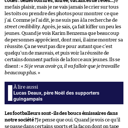
codes : belles voitures, soirée, vacances de rêves…
Je
me fais plaisir, mais je ne vais jamais le crier sur tous
les toits ou prendre des photos pour montrer ce que
j’ai. Comme je l’ai dit, je ne suis pas à la recherche de
street credibility
. Après, je sais, ça fait kiffer un peu les
jeunes. Quand je vois Karim Benzema que beaucoup
de personnes apprécient, dont moi, il aime montrer sa
réussite. Ça ne veut pas dire pour autant que c’est
quelqu’un de mauvais, et puis voir la réussite de
certains donnent parfois de la force aux jeunes. Ils se
disent : «
Si je veux avoir ça, il va falloir que je travaille
beaucoup plus.
»
Lucas Deaux, père Noël des supporters
guingampais
Les footballeurs sont-ils des boucs émissaires dans
notre société ?
Je pense que oui. Quand je vois ce qu’il
se passe dans certains sports et la façon dont on tape