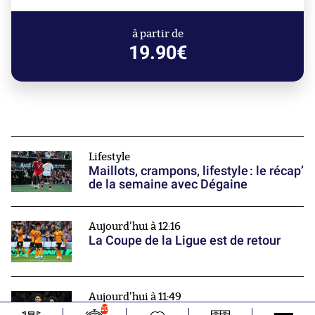
à partir de
19.90€
Lifestyle
Maillots, crampons, lifestyle : le récap’
de la semaine avec Dégaine
Aujourd'hui à 12:16
La Coupe de la Ligue est de retour
Aujourd'hui à 11:49
Le PSG enregistre quatre retours de
10