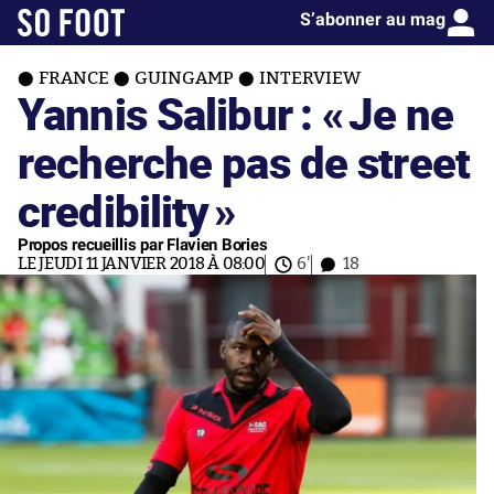
S’abonner au mag
FRANCE
GUINGAMP
INTERVIEW
Yannis Salibur : «
Je ne
recherche pas de street
credibility
»
Propos recueillis par Flavien Bories
LE JEUDI 11 JANVIER 2018 À 08:00
6'
18