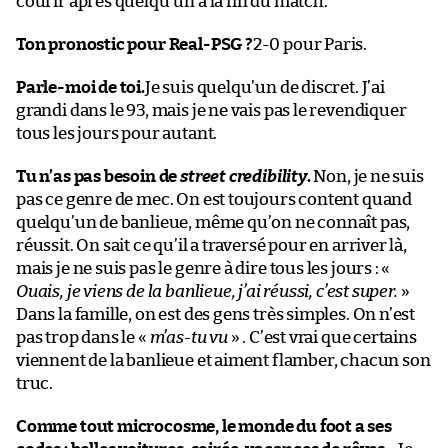
courir après quelqu’un à la fin du match.
Ton pronostic pour Real-PSG ?
2-0 pour Paris.
Parle-moi de toi.
Je suis quelqu’un de discret. J’ai
grandi dans le 93, mais je ne vais pas le revendiquer
tous les jours pour autant.
Tu n’as pas besoin de
street credibility
.
Non, je ne suis
pas ce genre de mec. On est toujours content quand
quelqu’un de banlieue, même qu’on ne connaît pas,
réussit. On sait ce qu’il a traversé pour en arriver là,
mais je ne suis pas le genre à dire tous les jours : «
Ouais, je viens de la banlieue, j’ai réussi, c’est super.
»
Dans la famille, on est des gens très simples. On n’est
pas trop dans le «
m’as-tu vu
» . C’est vrai que certains
viennent de la banlieue et aiment flamber, chacun son
truc.
Comme tout microcosme, le monde du foot a ses