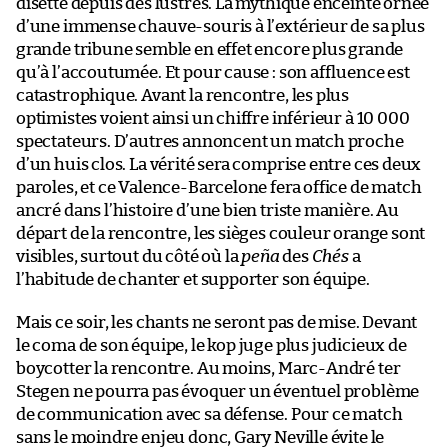
disette depuis des lustres. La mythique enceinte ornée
d’une immense chauve-souris à l’extérieur de sa plus
grande tribune semble en effet encore plus grande
qu’à l’accoutumée. Et pour cause : son affluence est
catastrophique. Avant la rencontre, les plus
optimistes voient ainsi un chiffre inférieur à 10 000
spectateurs. D’autres annoncent un match proche
d’un huis clos. La vérité sera comprise entre ces deux
paroles, et ce Valence-Barcelone fera office de match
ancré dans l’histoire d’une bien triste manière. Au
départ de la rencontre, les sièges couleur orange sont
visibles, surtout du côté où la
peña
des
Chés
a
l’habitude de chanter et supporter son équipe.
Mais ce soir, les chants ne seront pas de mise. Devant
le coma de son équipe, le kop juge plus judicieux de
boycotter la rencontre. Au moins, Marc-André ter
Stegen ne pourra pas évoquer un éventuel problème
de communication avec sa défense. Pour ce match
sans le moindre enjeu donc, Gary Neville évite le