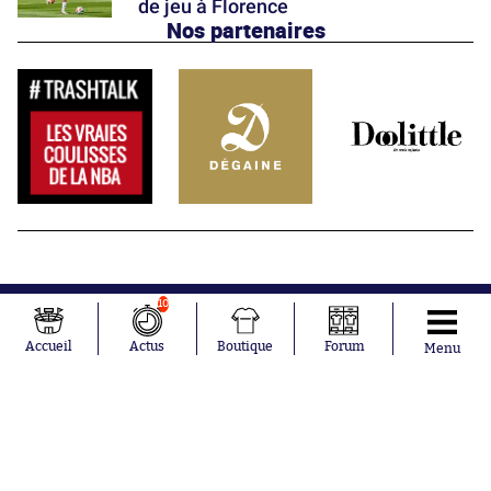
de jeu à Florence
Nos partenaires
10
Accueil
Actus
Boutique
Forum
Menu
Abonnements
Contacts
La boutique SO PRESS
Mentions légales
Conditions générales d'utilisation
Publicité
Consentement RGPD
Recrutement
Joueurs en
Équipes en
tendance
tendance