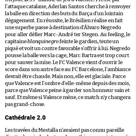
l’attaque catalane, Aderlan Santos cherche à renvoyer
la balle en direction des buts du Barça d’un lointain
dégagement. En réussite, le Brésilien réalise en fait
une superbe passe à destination d’Álvaro Negredo
pour aller défier Marc-André ter Stegen. Au feeling, le
capitaine
blanquinegro
feinte le gardien, tente un
piqué et voit un contre favorable s’offrir à lui. Negredo
pousse la balle vers la cage, Marc Bartra est trop court
pour sauver la mise. Le FC Valence vient d’ouvrir le
score dans son antre face au FC Barcelone, l’ambiance
devrait être chaude. Mais non, elle est glaciale. Parce
que Valence est l’ombre d’elle-même depuis des mois,
parce que Valence peine à garder son honneur sain et
sauf. Et même si Valence mène, ce match n’y changera
pas grand-chose.
Cathédrale 2.0
Les travées du Mestalla n’avaient pas connu pareille