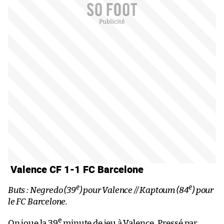
Valence CF 1-1 FC Barcelone
e
e
Buts : Negredo (39
) pour Valence // Kaptoum (84
) pour
le FC Barcelone.
e
On joue la 39
minute de jeu à Valence. Pressé par