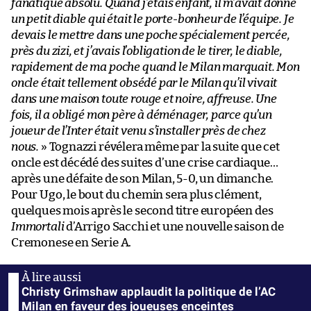
fanatique absolu. Quand j’étais enfant, il m’avait donné
un petit diable qui était le porte-bonheur de l’équipe. Je
devais le mettre dans une poche spécialement percée,
près du zizi, et j’avais l’obligation de le tirer, le diable,
rapidement de ma poche quand le Milan marquait. Mon
oncle était tellement obsédé par le Milan qu’il vivait
dans une maison toute rouge et noire, affreuse. Une
fois, il a obligé mon père à déménager, parce qu’un
joueur de l’Inter était venu s’installer près de chez
nous.
» Tognazzi révélera même par la suite que cet
oncle est décédé des suites d’une crise cardiaque…
après une défaite de son Milan, 5-0, un dimanche.
Pour Ugo, le bout du chemin sera plus clément,
quelques mois après le second titre européen des
Immortali
d’Arrigo Sacchi et une nouvelle saison de
Cremonese en Serie A.
Christy Grimshaw applaudit la politique de l’AC
Milan en faveur des joueuses enceintes