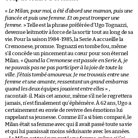
«
Le Milan, pour moi, a été d’abord une maman, puis une
fiancée et puis une femme. Et on peut tromper une
femme.
» Telle est la phrase préférée d’Ugo Tognazzi,
devenue leitmotiv à force de la sortir tout au long de sa
vie. Pour la saison 1984-1985, la Serie A accueille la
Cremonese, promue. Tognazzi en tombe fou, même
s’il concède un pincement au cœur pour son éternel
Milan. «
Quand la Cremonese est passée en Serie A, je
ne pouvais pas ne pas participer à la joie de toute la
ville. J’étais tombé amoureux. Je me trouvais entre une
femme et une amante, ressentant un grand embarras
quand les deux équipes jouaient entre elles
» ,
racontait-il. Mais cet amour, même s’il ne le regrettera
jamais, n’est finalement qu’éphémère. À 62 ans, Ugo a
certainement eu envie de revivre des émotions lui
rappelant sa jeunesse. Comme il l’a si bien comparé, le
Milan était sa femme avec qui il avait passé toute sa vie
et qui lui paraissait moins séduisante avec les années.