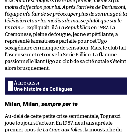
«
Le Milan est toujours resté une femme, même si j’ai
moins d’affection pour lui. Après l’arrivée de Berlusconi,
l’équipe m’a l’air de se préoccuper plus de son image à la
télévision et sur les médias de masse plutôt que sur le
terrain
» , expliquait-il à
La Repubblica
en 1987. La
Cremonese, pleine de fougue, jeune et pétillante, a
représenté la maîtresse parfaite pour cet Ugo
sexagénaire en manque de sensation. Mais, le club fait
l’ascenseur et retrouve la Serie B illico. La flamme
passionnelle liant Ugo au club de sa cité natale s’éteint
alors brusquement.
Une histoire de Collègues
Milan, Milan,
sempre per te
Au-delà de cette petite crise sentimentale, Tognazzi
joue toujours l’acteur. En 1987, neuf ans après le
premier opus de
La Cage aux folles
, la moustache du