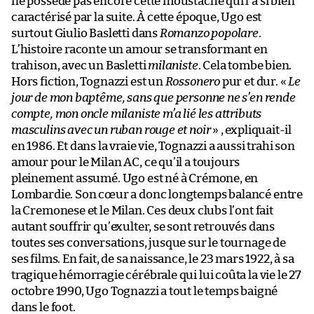
ne possède pas encore cette moustache qui l’a si bien
caractérisé par la suite. À cette époque, Ugo est
surtout Giulio Basletti dans
Romanzo popolare
.
L’histoire raconte un amour se transformant en
trahison, avec un Basletti
milaniste
. Cela tombe bien.
Hors fiction, Tognazzi est un
Rossonero
pur et dur. «
Le
jour de mon baptême, sans que personne ne s’en rende
compte, mon oncle milaniste m’a lié les attributs
masculins avec un ruban rouge et noir
» , expliquait-il
en 1986. Et dans la vraie vie, Tognazzi a aussi trahi son
amour pour le Milan AC, ce qu’il a toujours
pleinement assumé. Ugo est né à Crémone, en
Lombardie. Son cœur a donc longtemps balancé entre
la Cremonese et le Milan. Ces deux clubs l’ont fait
autant souffrir qu’exulter, se sont retrouvés dans
toutes ses conversations, jusque sur le tournage de
ses films. En fait, de sa naissance, le 23 mars 1922, à sa
tragique hémorragie cérébrale qui lui coûta la vie le 27
octobre 1990, Ugo Tognazzi a tout le temps baigné
dans le foot.