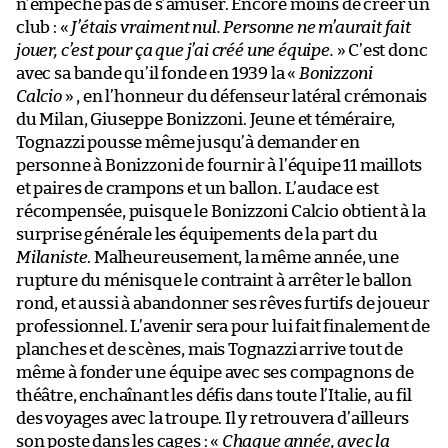
n’empêche pas de s’amuser. Encore moins de créer un
club : «
J’étais vraiment nul. Personne ne m’aurait fait
jouer, c’est pour ça que j’ai créé une équipe.
» C’est donc
avec sa bande qu’il fonde en 1939 la «
Bonizzoni
Calcio
» , en l’honneur du défenseur latéral crémonais
du Milan, Giuseppe Bonizzoni. Jeune et téméraire,
Tognazzi pousse même jusqu’à demander en
personne à Bonizzoni de fournir à l’équipe 11 maillots
et paires de crampons et un ballon. L’audace est
récompensée, puisque le Bonizzoni Calcio obtient à la
surprise générale les équipements de la part du
Milaniste
. Malheureusement, la même année, une
rupture du ménisque le contraint à arrêter le ballon
rond, et aussi à abandonner ses rêves furtifs de joueur
professionnel. L’avenir sera pour lui fait finalement de
planches et de scènes, mais Tognazzi arrive tout de
même à fonder une équipe avec ses compagnons de
théâtre, enchaînant les défis dans toute l’Italie, au fil
des voyages avec la troupe. Il y retrouvera d’ailleurs
son poste dans les cages : «
Chaque année, avec la