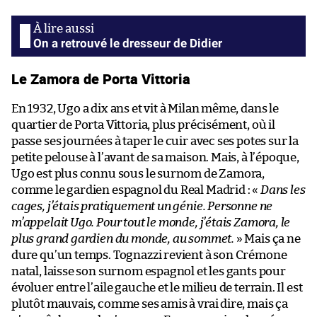
On a retrouvé le dresseur de Didier
Le Zamora de Porta Vittoria
En 1932, Ugo a dix ans et vit à Milan même, dans le
quartier de Porta Vittoria, plus précisément, où il
passe ses journées à taper le cuir avec ses potes sur la
petite pelouse à l’avant de sa maison. Mais, à l’époque,
Ugo est plus connu sous le surnom de Zamora,
comme le gardien espagnol du Real Madrid : «
Dans les
cages, j’étais pratiquement un génie. Personne ne
m’appelait Ugo. Pour tout le monde, j’étais Zamora, le
plus grand gardien du monde, au sommet.
» Mais ça ne
dure qu’un temps. Tognazzi revient à son Crémone
natal, laisse son surnom espagnol et les gants pour
évoluer entre l’aile gauche et le milieu de terrain. Il est
plutôt mauvais, comme ses amis à vrai dire, mais ça