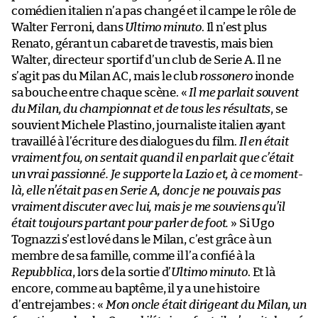
comédien italien n’a pas changé et il campe le rôle de
Walter Ferroni, dans
Ultimo minuto
. Il n’est plus
Renato, gérant un cabaret de travestis, mais bien
Walter, directeur sportif d’un club de Serie A. Il ne
s’agit pas du Milan AC, mais le club
rossonero
inonde
sa bouche entre chaque scène. «
Il me parlait souvent
du Milan, du championnat et de tous les résultats
, se
souvient Michele Plastino, journaliste italien ayant
travaillé à l’écriture des dialogues du film.
Il en était
vraiment fou, on sentait quand il en parlait que c’était
un vrai passionné. Je supporte la Lazio et, à ce moment-
là, elle n’était pas en Serie A, donc je ne pouvais pas
vraiment discuter avec lui, mais je me souviens qu’il
était toujours partant pour parler de foot.
» Si Ugo
Tognazzi s’est lové dans le Milan, c’est grâce à un
membre de sa famille, comme il l’a confié à la
Repubblica
, lors de la sortie d’
Ultimo minuto
. Et là
encore, comme au baptême, il y a une histoire
d’entrejambes : «
Mon oncle était dirigeant du Milan, un