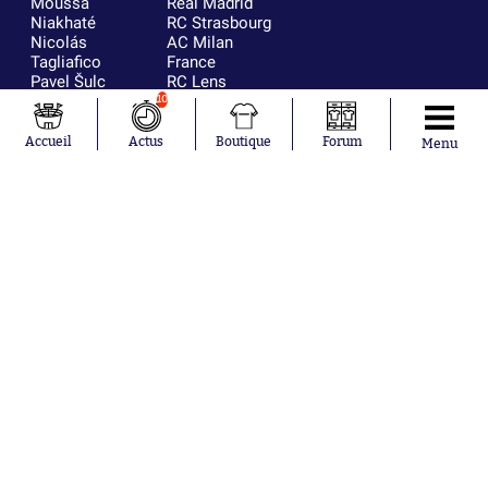
Moussa
Real Madrid
Niakhaté
RC Strasbourg
Nicolás
AC Milan
Tagliafico
France
Pavel Šulc
RC Lens
Josh Maja
10
Gauthier Hein
Accueil
Actus
Boutique
Forum
Menu