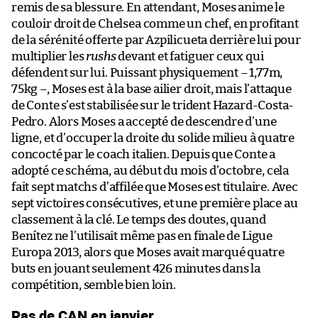
remis de sa blessure. En attendant, Moses anime le
couloir droit de Chelsea comme un chef, en profitant
de la sérénité offerte par Azpilicueta derrière lui pour
multiplier les
rushs
devant et fatiguer ceux qui
défendent sur lui. Puissant physiquement – 1,77m,
75kg –, Moses est à la base ailier droit, mais l’attaque
de Conte s’est stabilisée sur le trident Hazard-Costa-
Pedro. Alors Moses a accepté de descendre d’une
ligne, et d’occuper la droite du solide milieu à quatre
concocté par le coach italien. Depuis que Conte a
adopté ce schéma, au début du mois d’octobre, cela
fait sept matchs d’affilée que Moses est titulaire. Avec
sept victoires consécutives, et une première place au
classement à la clé. Le temps des doutes, quand
Benítez ne l’utilisait même pas en finale de Ligue
Europa 2013, alors que Moses avait marqué quatre
buts en jouant seulement 426 minutes dans la
compétition, semble bien loin.
Pas de CAN en janvier