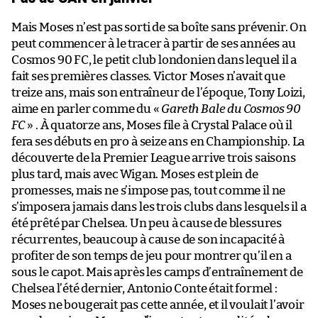
Mais Moses n’est pas sorti de sa boîte sans prévenir. On
peut commencer à le tracer à partir de ses années au
Cosmos 90 FC, le petit club londonien dans lequel il a
fait ses premières classes. Victor Moses n’avait que
treize ans, mais son entraîneur de l’époque, Tony Loizi,
aime en parler comme du «
Gareth Bale du Cosmos 90
FC
» . À quatorze ans, Moses file à Crystal Palace où il
fera ses débuts en pro à seize ans en Championship. La
découverte de la Premier League arrive trois saisons
plus tard, mais avec Wigan. Moses est plein de
promesses, mais ne s’impose pas, tout comme il ne
s’imposera jamais dans les trois clubs dans lesquels il a
été prêté par Chelsea. Un peu à cause de blessures
récurrentes, beaucoup à cause de son incapacité à
profiter de son temps de jeu pour montrer qu’il en a
sous le capot. Mais après les camps d’entraînement de
Chelsea l’été dernier, Antonio Conte était formel :
Moses ne bougerait pas cette année, et il voulait l’avoir