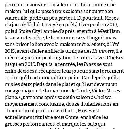
peu d’occasions de considérer ce club comme une
maison, lui qui a passé trois saisons sur quatre en
vadrouille, prêté un peu partout. Et pourtant, Moses
n’a jamais lâché. Envoyé en prêt à Liverpool en 2013,
puis à Stoke City l’année d’après, et enfin à West Ham
la saison dernière, le bonhomme a valdingué, mais
sans briser le lien avec la maison mère. Mieux, à l’été
2015, avant d’aller enfiler la tunique des
Hammers
, il a
même signé une prolongation de contrat avec Chelsea
jusqu’en 2019. Depuis la rentrée, les
Blues
se sont
enfin décidés à récupérer leur joueur, sans forcément
croire qu’il cartonnerait à ce point. Car depuis qu’il a
mis les deux pieds dans le plat et qu’il est devenu un
rouage majeur de la machine de Conte, Victor Moses
plane. Quatre ans après sa seule saison à Chelsea –
moyennement concluante, douze titularisations en
championnat pour un seul but –, Moses est
actuellement titulaire sous Conte, enchaîne les
grosses performances, et marque les buts qui