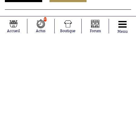
10
Accueil
Actus
Boutique
Forum
Menu
Abonnements
Contacts
La boutique SO PRESS
Mentions légales
Conditions générales d'utilisation
Publicité
Consentement RGPD
Recrutement
Joueurs en
Équipes en
tendance
tendance
Mohamed
Chelsea
Salah
Paris Saint-
Mykhailo
Germain
Mudryk
Bordeaux
Neymar
Olympique
Khalis Merah
lyonnais
Loïs Openda
FIFA
Moussa
Real Madrid
Niakhaté
RC Strasbourg