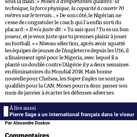
sous la main : «
Moses a d’importantes qualités : la
technique, la force physique, la capacité à couvrir 70
mètres sur le terrain…
» De son côté, le Nigérian ne
cesse de congratuler le coach qui l’a enfin sorti du
placard : «
Il m’a juste dit :
« Tu sais quoi ? Tu es un bon
joueur, et je veux juste que tu prennes plaisir à jouer
au football. » » Niveau sélection, après avoir squatté
les équipes de jeunes de l’Angleterre depuis les U16, il
a finalement opté pour le Nigeria, avec lequel il a
planté un doublé contre l’Algérie il y a deux semaines
en éliminatoires du Mondial 2018. Mais bonne
nouvelle pour Chelsea, les
Super Eagles
ne sont pas
qualifiés pour la CAN. Moses pourra donc passer son
mois de janvier à écarter les défenses adverses.
Pierre Sage a un international français dans le viseur
Par Alexandre Doskov
Commentaires