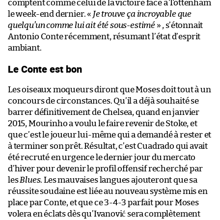
comptent comme celui de la victoire face à Tottenham
le week-end dernier. «
Je trouve ça incroyable que
quelqu’un comme lui ait été sous-estimé
» , s’étonnait
Antonio Conte récemment, résumant l’état d’esprit
ambiant.
Le Conte est bon
Les oiseaux moqueurs diront que Moses doit tout à un
concours de circonstances. Qu’il a déjà souhaité se
barrer définitivement de Chelsea, quand en janvier
2015, Mourinho a voulu le faire revenir de Stoke, et
que c’est le joueur lui-même qui a demandé à rester et
à terminer son prêt. Résultat, c’est Cuadrado qui avait
été recruté en urgence le dernier jour du mercato
d’hiver pour devenir le profil offensif recherché par
les
Blues
. Les mauvaises langues ajouteront que sa
réussite soudaine est liée au nouveau système mis en
place par Conte, et que ce 3-4-3 parfait pour Moses
volera en éclats dès qu’Ivanović sera complètement