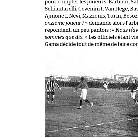
pour compter les joueurs. Barbieri, Sal
Schiantarelli, Cevenini I, Van Hege, Bav
Ajmone I, Nevi, Mazzonis, Turin, Besozz
onzième joueur ?
» demande alors l’arbi
répondent, un peu pantois : «
Nous n’av
sommes que dix.
» Les officiels étant 
Gama décide tout de même de faire co