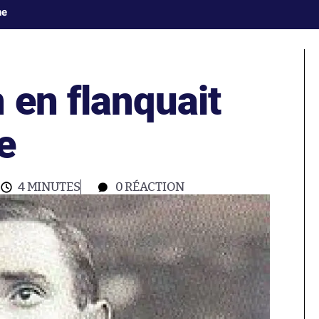
ne
 en flanquait
e
4 MINUTES
0
RÉACTION