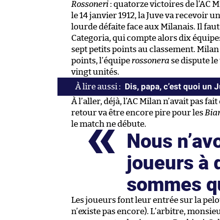
Rossoneri
: quatorze victoires de l’AC M
le 14 janvier 1912, la Juve va recevoir
lourde défaite face aux Milanais. Il faut
Categoria, qui compte alors dix équipe
sept petits points au classement. Milan
points, l’équipe
rossonera
se dispute le 
vingt unités.
Dis, papa, c’est quoi un 
À l’aller, déjà, l’AC Milan n’avait pas fai
retour va être encore pire pour les
Bia
le match ne débute.
Nous n’avo
joueurs à 
sommes qu
Les joueurs font leur entrée sur la pe
n’existe pas encore). L’arbitre, monsie