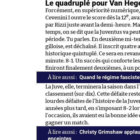
Le quadruplé pour Van Heg
Forcément, en supériorité numérique, 
e
Cevenini I ouvre le score dès la 12
, av
par Rizzi juste avant la demi-heure. Ma
temps, on se dit que la Juventus va peu
période. Tu parles. En deuxième mi-tem
gilloise, est déchaîné. Il inscrit quatre 
historique quintuplé. Ce sera en revan
minute. 8-1. Un succès qui conforte le
finiront finalement deuxièmes, à un po
Quand le régime fasciste 
La Juve, elle, terminera la saison dans 
classement (sur dix). Cette défaite res
lourdes défaites de l’histoire de la Juv
années plus tard, en s’imposant 8-2 l
l’occasion, ils avaient eu la bonne idée
gagner un match.
Christy Grimshaw applaud
enceintes