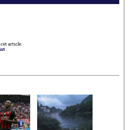
et article.
ant
.