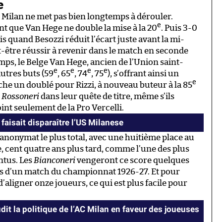
e
Milan ne met pas bien longtemps à dérouler.
e
ant que Van Hege ne double la mise à la 20
. Puis 3-0
is quand Besozzi réduit l’écart juste avant la mi-
t-être réussir à revenir dans le match en seconde
ps, le Belge Van Hege, ancien de l’Union saint-
e
e
e
e
autres buts (59
, 65
, 74
, 75
), s’offrant ainsi un
e
che un doublé pour Rizzi, à nouveau buteur à la 85
s
Rossoneri
dans leur quête de titre, même s’ils
int seulement de la Pro Vercelli.
faisait disparaître l’US Milanese
l’anonymat le plus total, avec une huitième place au
te, cent quatre ans plus tard, comme l’une des plus
entus. Les
Bianconeri
vengeront ce score quelques
ors d’un match du championnat 1926-27. Et pour
 d’aligner onze joueurs, ce qui est plus facile pour
it la politique de l’AC Milan en faveur des joueuses