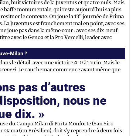
ilan, huit victoires de la Juventus et quatre nuls. Mais
 une baffe monumentale, qui reste aujourd’hui sa plus
e
 resituer le contexte. On joue la 13
journée de Prima
s. La Juventus est franchement mal en point, avec ses
 ne joue pas dans la même cour : avec ses dix-neuf
titre avec le Genoa et la Pro Vercelli, leader avec
Juve-Milan ?
t dans le détail, avec une victoire 4-0 à Turin. Mais le
nconeri
. Le cauchemar commence avant même que
ns pas d’autres
disposition, nous ne
e dix.
louse du Campo Milan di Porta Monforte (San Siro
ur Gama (un Brésilien), doit s’y reprendre à deux fois