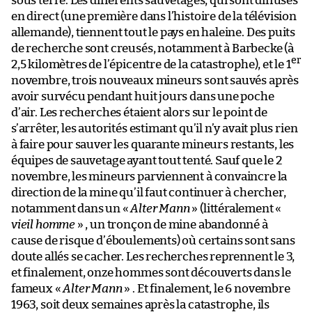
sous terre. Les différents sauvetages, qui sont diffusés
en direct (une première dans l’histoire de la télévision
allemande), tiennent tout le pays en haleine. Des puits
de recherche sont creusés, notamment à Barbecke (à
er
2,5 kilomètres de l’épicentre de la catastrophe), et le 1
novembre, trois nouveaux mineurs sont sauvés après
avoir survécu pendant huit jours dans une poche
d’air. Les recherches étaient alors sur le point de
s’arrêter, les autorités estimant qu’il n’y avait plus rien
à faire pour sauver les quarante mineurs restants, les
équipes de sauvetage ayant tout tenté. Sauf que le 2
novembre, les mineurs parviennent à convaincre la
direction de la mine qu’il faut continuer à chercher,
notamment dans un «
Alter Mann
» (littéralement «
vieil homme
» , un tronçon de mine abandonné à
cause de risque d’éboulements) où certains sont sans
doute allés se cacher. Les recherches reprennent le 3,
et finalement, onze hommes sont découverts dans le
fameux «
Alter Mann
» . Et finalement, le 6 novembre
1963, soit deux semaines après la catastrophe, ils