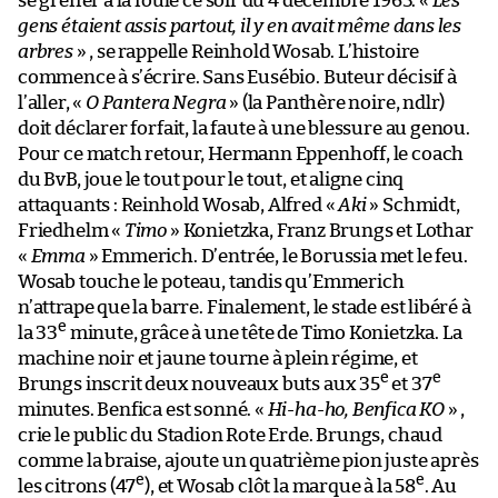
se greffer à la foule ce soir du 4 décembre 1963. «
Les
gens étaient assis partout, il y en avait même dans les
arbres
» , se rappelle Reinhold Wosab. L’histoire
commence à s’écrire. Sans Eusébio. Buteur décisif à
l’aller, «
O Pantera Negra
» (la Panthère noire, ndlr)
doit déclarer forfait, la faute à une blessure au genou.
Pour ce match retour, Hermann Eppenhoff, le coach
du BvB, joue le tout pour le tout, et aligne cinq
attaquants : Reinhold Wosab, Alfred «
Aki
» Schmidt,
Friedhelm «
Timo
» Konietzka, Franz Brungs et Lothar
«
Emma
» Emmerich. D’entrée, le Borussia met le feu.
Wosab touche le poteau, tandis qu’Emmerich
n’attrape que la barre. Finalement, le stade est libéré à
e
la 33
minute, grâce à une tête de Timo Konietzka. La
machine noir et jaune tourne à plein régime, et
e
e
Brungs inscrit deux nouveaux buts aux 35
et 37
minutes. Benfica est sonné. «
Hi-ha-ho, Benfica KO
» ,
crie le public du Stadion Rote Erde. Brungs, chaud
comme la braise, ajoute un quatrième pion juste après
e
e
les citrons (47
), et Wosab clôt la marque à la 58
. Au