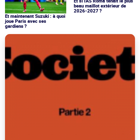
Et si l'AS Roma tenait le plus
beau maillot extérieur de
2026-2027 ?
Et maintenant Suzuki : à quoi
joue Paris avec ses
gardiens ?