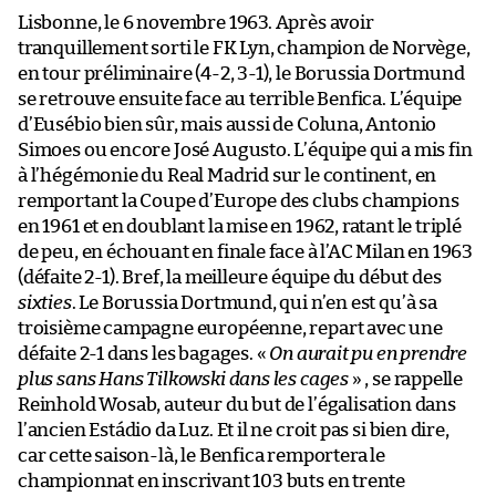
Lisbonne, le 6 novembre 1963. Après avoir
tranquillement sorti le FK Lyn, champion de Norvège,
en tour préliminaire (4-2, 3-1), le Borussia Dortmund
se retrouve ensuite face au terrible Benfica. L’équipe
d’Eusébio bien sûr, mais aussi de Coluna, Antonio
Simoes ou encore José Augusto. L’équipe qui a mis fin
à l’hégémonie du Real Madrid sur le continent, en
remportant la Coupe d’Europe des clubs champions
en 1961 et en doublant la mise en 1962, ratant le triplé
de peu, en échouant en finale face à l’AC Milan en 1963
(défaite 2-1). Bref, la meilleure équipe du début des
sixties
. Le Borussia Dortmund, qui n’en est qu’à sa
troisième campagne européenne, repart avec une
défaite 2-1 dans les bagages. «
On aurait pu en prendre
plus sans Hans Tilkowski dans les cages
» , se rappelle
Reinhold Wosab, auteur du but de l’égalisation dans
l’ancien Estádio da Luz. Et il ne croit pas si bien dire,
car cette saison-là, le Benfica remportera le
championnat en inscrivant 103 buts en trente