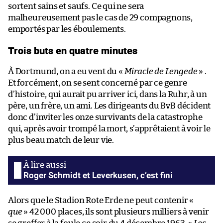
sortent sains et saufs. Ce qui ne sera
malheureusement pas le cas de 29 compagnons,
emportés par les éboulements.
Trois buts en quatre minutes
À Dortmund, on a eu vent du «
Miracle de Lengede
» .
Et forcément, on se sent concerné par ce genre
d’histoire, qui aurait pu arriver ici, dans la Ruhr, à un
père, un frère, un ami. Les dirigeants du BvB décident
donc d’inviter les onze survivants de la catastrophe
qui, après avoir trompé la mort, s’apprêtaient à voir le
plus beau match de leur vie.
Roger Schmidt et Leverkusen, c’est fini
Alors que le Stadion Rote Erde ne peut contenir «
que
» 42 000 places, ils sont plusieurs milliers à venir