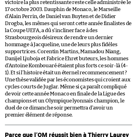
victoire la plus retentissante reste celle administrée le
17 octobre 2003. Dauphin de Monaco, le Marseille
d’Alain Perrin, de Daniel van Buyten et de Didier
Drogba, les mêmes qui seront cette année finalistes de
la Coupe UEFA, a dû s’incliner face à des
Strasbourgeois désireux de rendre un dernier
hommage à Jacqueline, une de leurs plus fidèles
supportrices. Corentin Martins, Mamadou Niang,
Danijel Ljuboja et Fabrice Ehret buteurs, les hommes
d’Antoine Kombouaré étaient plus forts ce soir-là (4-
1). Et si l’histoire était un éternel recommencement ?
Une thèse validée par les économistes qui croient aux
cycles courts de Juglar. Même si ça paraît compliqué
de voir cette année Monaco en finale de la Ligue des
champions et un Olympique lyonnais champion, le
duel de ce dimanche soir permettra d’avoir un
premier élément de réponse.
Parce que l’OM réussit bien à Thierry Laurey