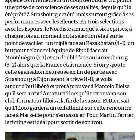
appelle communément un coup de foudre. Ou plutôt
une prise de conscience de ses qualités, depuis qu’il a
été prêté à Strasbourg cet été, mais surtout grâce à ses
performances avec les Bleuets. En trois sélections
avec les Espoirs, le Nordiste a marqué à six reprises, à
chaque fois au moment où la sélection était sur le
point de vaciller : un triplé face au Kazakhstan (4-1), un
but pour relancer l’équipe de Ripoll face au
Monténégro (2-1) et un doublé face au Luxembourg
(3-2) alors que la France était menée. Si on y ajoute
cette égalisation heureuse en fin de partie avec
Strasbourg à Dijon avant la trêve (1-1), le voilà
aujourd’hui libéré et prêt à prouver à Marcelo Bielsa
qu’il sera arrivé à maturité lorsqu’il retrouvera son
club formateur lillois à la fin de la saison. Et Dieu sait
qu’
El Loco
gardera un œil attentif sur cette rencontre
face à Marseille pour s’en assurer. Pour Martin Terrier,
le timing est idéal pour sortir de son trou.