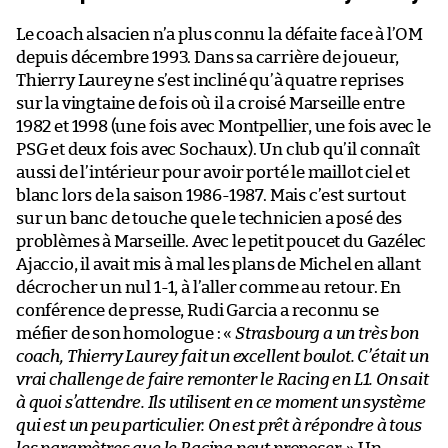
Le coach alsacien n’a plus connu la défaite face à l’OM
depuis décembre 1993. Dans sa carrière de joueur,
Thierry Laurey ne s’est incliné qu’à quatre reprises
sur la vingtaine de fois où il a croisé Marseille entre
1982 et 1998 (une fois avec Montpellier, une fois avec le
PSG et deux fois avec Sochaux). Un club qu’il connaît
aussi de l’intérieur pour avoir porté le maillot ciel et
blanc lors de la saison 1986-1987. Mais c’est surtout
sur un banc de touche que le technicien a posé des
problèmes à Marseille. Avec le petit poucet du Gazélec
Ajaccio, il avait mis à mal les plans de Michel en allant
décrocher un nul 1-1, à l’aller comme au retour. En
conférence de presse, Rudi Garcia a reconnu se
méfier de son homologue : «
Strasbourg a un très bon
coach, Thierry Laurey fait un excellent boulot. C’était un
vrai challenge de faire remonter le Racing en L1. On sait
à quoi s’attendre. Ils utilisent en ce moment un système
qui est un peu particulier. On est prêt à répondre à tous