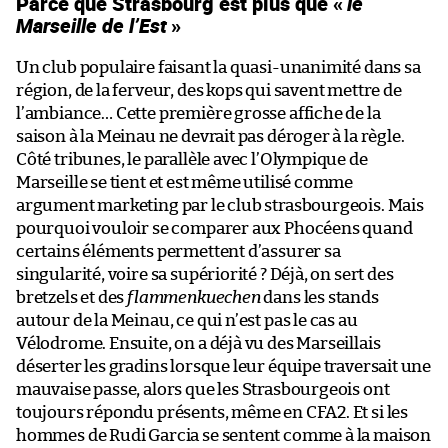
Parce que Strasbourg est plus que «
le
Marseille de l’Est
»
Un club populaire faisant la quasi-unanimité dans sa
région, de la ferveur, des kops qui savent mettre de
l’ambiance… Cette première grosse affiche de la
saison à la Meinau ne devrait pas déroger à la règle.
Côté tribunes, le parallèle avec l’Olympique de
Marseille se tient et est même utilisé comme
argument marketing par le club strasbourgeois. Mais
pourquoi vouloir se comparer aux Phocéens quand
certains éléments permettent d’assurer sa
singularité, voire sa supériorité ? Déjà, on sert des
bretzels et des
flammenkuechen
dans les stands
autour de la Meinau, ce qui n’est pas le cas au
Vélodrome. Ensuite, on a déjà vu des Marseillais
déserter les gradins lorsque leur équipe traversait une
mauvaise passe, alors que les Strasbourgeois ont
toujours répondu présents, même en CFA2. Et si les
hommes de Rudi Garcia se sentent comme à la maison