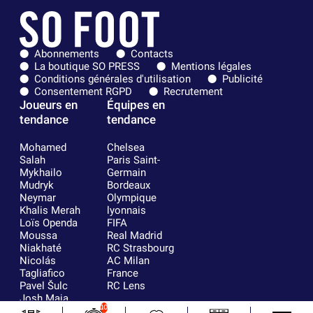
Abonnements
Contacts
La boutique SO PRESS
Mentions légales
Conditions générales d'utilisation
Publicité
Consentement RGPD
Recrutement
Joueurs en
Équipes en
tendance
tendance
Mohamed
Chelsea
Salah
Paris Saint-
Mykhailo
Germain
Mudryk
Bordeaux
Neymar
Olympique
Khalis Merah
lyonnais
Loïs Openda
FIFA
Moussa
Real Madrid
Niakhaté
RC Strasbourg
Nicolás
AC Milan
Tagliafico
France
Pavel Šulc
RC Lens
Josh Maja
10
Gauthier Hein