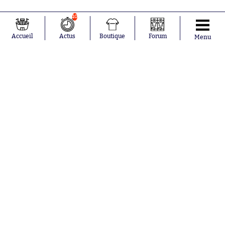
10
Accueil
Actus
Boutique
Forum
Menu
Abonnements
Contacts
La boutique SO PRESS
Mentions légales
Conditions générales d'utilisation
Publicité
Consentement RGPD
Recrutement
Joueurs en
Équipes en
tendance
tendance
Mohamed
Chelsea
Salah
Paris Saint-
Mykhailo
Germain
Mudryk
Bordeaux
Neymar
Olympique
Khalis Merah
lyonnais
Loïs Openda
FIFA
Moussa
Real Madrid
Niakhaté
RC Strasbourg
Nicolás
AC Milan