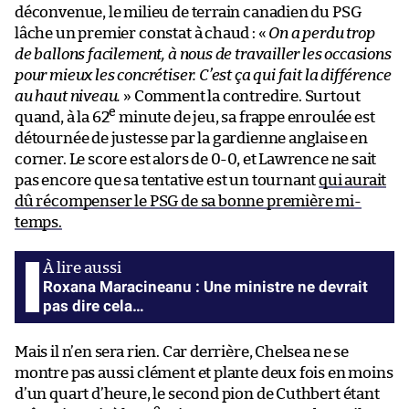
déconvenue, le milieu de terrain canadien du PSG
lâche un premier constat à chaud : «
On a perdu trop
de ballons facilement, à nous de travailler les occasions
pour mieux les concrétiser. C’est ça qui fait la différence
au haut niveau.
» Comment la contredire. Surtout
e
quand, à la 62
minute de jeu, sa frappe enroulée est
détournée de justesse par la gardienne anglaise en
corner. Le score est alors de 0-0, et Lawrence ne sait
pas encore que sa tentative est un tournant
qui aurait
dû récompenser le PSG de sa bonne première mi-
temps.
Roxana Maracineanu : Une ministre ne devrait
pas dire cela…
Mais il n’en sera rien. Car derrière, Chelsea ne se
montre pas aussi clément et plante deux fois en moins
d’un quart d’heure, le second pion de Cuthbert étant