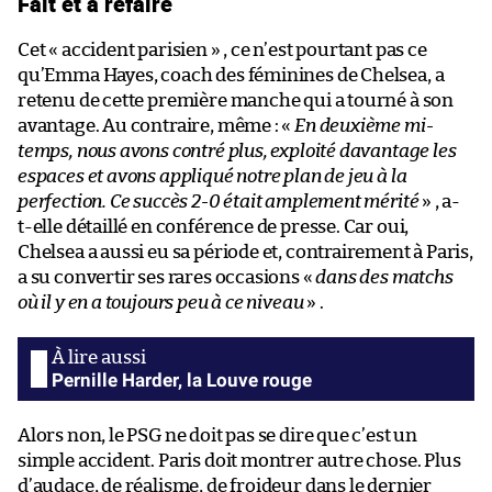
Fait et à refaire
Cet « accident parisien » , ce n’est pourtant pas ce
qu’Emma Hayes, coach des féminines de Chelsea, a
retenu de cette première manche qui a tourné à son
avantage. Au contraire, même : «
En deuxième mi-
temps, nous avons contré plus, exploité davantage les
espaces et avons appliqué notre plan de jeu à la
perfection. Ce succès 2-0 était amplement mérité
» , a-
t-elle détaillé en conférence de presse. Car oui,
Chelsea a aussi eu sa période et, contrairement à Paris,
a su convertir ses rares occasions «
dans des matchs
où il y en a toujours peu à ce niveau
» .
Pernille Harder, la Louve rouge
Alors non, le PSG ne doit pas se dire que c’est un
simple accident. Paris doit montrer autre chose. Plus
d’audace, de réalisme, de froideur dans le dernier