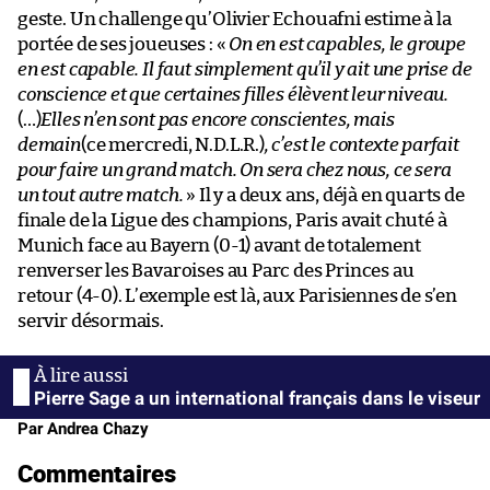
geste. Un challenge qu’Olivier Echouafni estime à la
portée de ses joueuses : «
On en est capables, le groupe
en est capable. Il faut simplement qu’il y ait une prise de
conscience et que certaines filles élèvent leur niveau.
(…)
Elles n’en sont pas encore conscientes, mais
demain
(ce mercredi, N.D.L.R.)
, c’est le contexte parfait
pour faire un grand match. On sera chez nous, ce sera
un tout autre match.
» Il y a deux ans, déjà en quarts de
finale de la Ligue des champions, Paris avait chuté à
Munich face au Bayern (0-1) avant de totalement
renverser les Bavaroises au Parc des Princes au
retour (4-0). L’exemple est là, aux Parisiennes de s’en
servir désormais.
Pierre Sage a un international français dans le viseur
Par Andrea Chazy
Commentaires