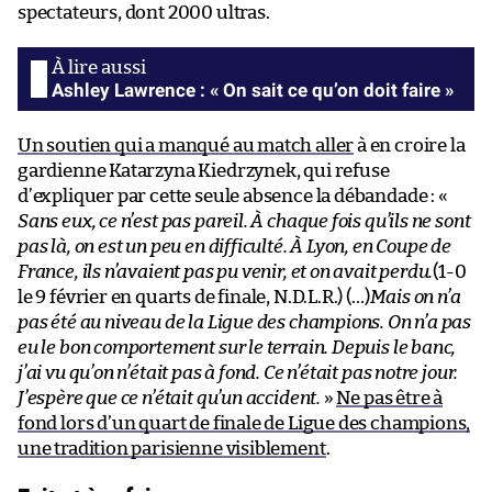
spectateurs, dont 2000 ultras.
Ashley Lawrence : « On sait ce qu’on doit faire »
Un soutien qui a manqué au match aller
à en croire la
gardienne Katarzyna Kiedrzynek, qui refuse
d’expliquer par cette seule absence la débandade : «
Sans eux, ce n’est pas pareil. À chaque fois qu’ils ne sont
pas là, on est un peu en difficulté. À Lyon, en Coupe de
France, ils n’avaient pas pu venir, et on avait perdu.
(1-0
le 9 février en quarts de finale, N.D.L.R.) (…)
Mais on n’a
pas été au niveau de la Ligue des champions. On n’a pas
eu le bon comportement sur le terrain. Depuis le banc,
j’ai vu qu’on n’était pas à fond. Ce n’était pas notre jour.
J’espère que ce n’était qu’un accident.
»
Ne pas être à
fond lors d’un quart de finale de Ligue des champions,
une tradition parisienne visiblement
.