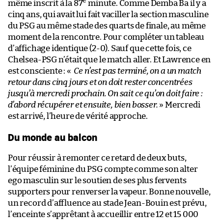
e
même inscrit à la 87
minute. Comme Demba Ba il y a
cinq ans, qui avait lui fait vaciller la section masculine
du PSG au même stade des quarts de finale, au même
moment de la rencontre. Pour compléter un tableau
d’affichage identique (2-0). Sauf que cette fois, ce
Chelsea-PSG n’était que le match aller. Et Lawrence en
est consciente : «
Ce n’est pas terminé, on a un match
retour dans cinq jours et on doit rester concentrées
jusqu’à mercredi prochain. On sait ce qu’on doit faire :
d’abord récupérer et ensuite, bien bosser.
» Mercredi
est arrivé, l’heure de vérité approche.
Du monde au balcon
Pour réussir à remonter ce retard de deux buts,
l’équipe féminine du PSG compte comme son alter
ego masculin sur le soutien de ses plus fervents
supporters pour renverser la vapeur. Bonne nouvelle,
un record d’affluence au stade Jean-Bouin est prévu,
l’enceinte s’apprêtant à accueillir entre 12 et 15 000