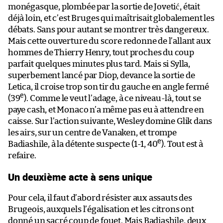
monégasque, plombée par la sortie de Jovetić, était
déjà loin, et c’est Bruges qui maîtrisait globalement les
débats. Sans pour autant se montrer très dangereux.
Mais cette ouverture du score redonne de l’allant aux
hommes de Thierry Henry, tout proches du coup
parfait quelques minutes plus tard. Mais si Sylla,
superbement lancé par Diop, devance la sortie de
Letica, il croise trop son tir du gauche en angle fermé
e
(39
). Comme le veut l’adage, à ce niveau-là, tout se
paye cash, et Monaco n’a même pas eu à attendre en
caisse. Sur l’action suivante, Wesley domine Glik dans
les airs, sur un centre de Vanaken, et trompe
e
Badiashile, à la détente suspecte (1-1, 40
). Tout est à
refaire.
Un deuxième acte à sens unique
Pour cela, il faut d’abord résister aux assauts des
Brugeois, auxquels l’égalisation et les citrons ont
donné un sacré coup de fouet. Mais Badiashile, deux