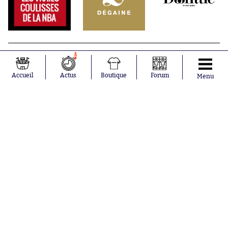
1
Accueil
Actus
Boutique
Forum
Menu
Abonnements
Contacts
La boutique SO PRESS
Mentions légales
Conditions générales d'utilisation
Publicité
Consentement RGPD
Recrutement
Joueurs en
Équipes en
tendance
tendance
Khalis Merah
FIFA
Loïs Openda
Real Madrid
Moussa
Bordeaux
Niakhaté
France
Nicolás
Chelsea
Tagliafico
Paris Saint-