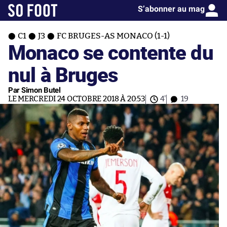
S’abonner au mag
C1
J3
FC BRUGES-AS MONACO (1-1)
Monaco se contente du
nul à Bruges
Par Simon Butel
LE MERCREDI 24 OCTOBRE 2018 À 20:53
4'
19