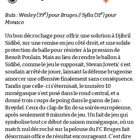
e
e
Buts : Wesley (39
) pour Bruges // Sylla (31
) pour
Monaco
Un bon décrochage pour offrir une solution à Djibril
Sidibé, sur une remise en jeu côté droit, et une solide
protection de balle pour résister à la pression de
Benoît Poulain. Mais au lieu de rendre le ballon à
Sidibé, comme le jeu le supposait, Stevan Jovetić s’est
soudain arrêté de jouer, laissant la défense brugeoise
amorcer une offensive finalement sans conséquence.
Tandis que celle-ci s’éternisait, le numéro 10
monégasque s’est posé dans le rond central, et a
donné trois coups de poing dans le gazon de Jan-
Breydel. Ceux du clap de fin de sa soirée européenne,
après seulement 8 minutes de jeu. Un fait de jeu qui
symbolise tout ce début de saison monégasque, où un
match nul décroché sur la pelouse du FC Bruges fait
désormais office de résultat encourageant. C’est dire