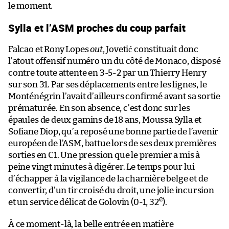
le moment.
Sylla et l’ASM proches du coup parfait
Falcao et Rony Lopes
out
, Jovetić constituait donc
l’atout offensif numéro un du côté de Monaco, disposé
contre toute attente en 3-5-2 par un Thierry Henry
sur son 31. Par ses déplacements entre les lignes, le
Monténégrin l’avait d’ailleurs confirmé avant sa sortie
prématurée. En son absence, c’est donc sur les
épaules de deux gamins de 18 ans, Moussa Sylla et
Sofiane Diop, qu’a reposé une bonne partie de l’avenir
européen de l’ASM, battue lors de ses deux premières
sorties en C1. Une pression que le premier a mis à
peine vingt minutes à digérer. Le temps pour lui
d’échapper à la vigilance de la charnière belge et de
convertir, d’un tir croisé du droit, une jolie incursion
e
et un service délicat de Golovin (0-1, 32
).
À ce moment-là, la belle entrée en matière