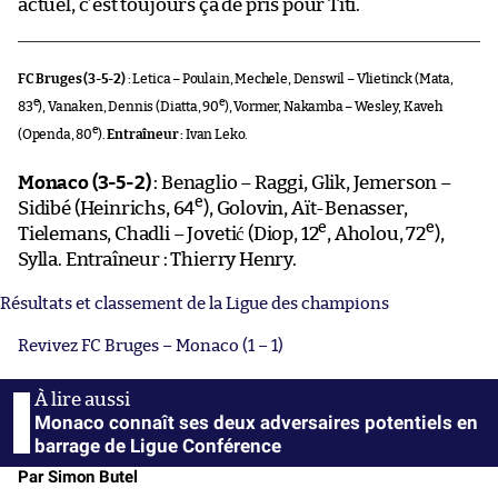
actuel, c’est toujours ça de pris pour Titi.
FC Bruges (3-5-2)
: Letica – Poulain, Mechele, Denswil – Vlietinck (Mata,
e
e
83
), Vanaken, Dennis (Diatta, 90
), Vormer, Nakamba – Wesley, Kaveh
e
(Openda, 80
).
Entraîneur :
Ivan Leko.
Monaco (3-5-2)
: Benaglio – Raggi, Glik, Jemerson –
e
Sidibé (Heinrichs, 64
), Golovin, Aït-Benasser,
e
e
Tielemans, Chadli – Jovetić (Diop, 12
, Aholou, 72
),
Sylla. Entraîneur : Thierry Henry.
Résultats et classement de la Ligue des champions
Revivez FC Bruges – Monaco (1 – 1)
Monaco connaît ses deux adversaires potentiels en
barrage de Ligue Conférence
Par Simon Butel