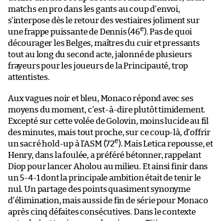
matchs en pro dans les gants au coup d’envoi,
s’interpose dès le retour des vestiaires joliment sur
e
une frappe puissante de Dennis (46
). Pas de quoi
décourager les Belges, maîtres du cuir et pressants
tout au long du second acte, jalonné de plusieurs
frayeurs pour les joueurs de la Principauté, trop
attentistes.
Aux vagues noir et bleu, Monaco répond avec ses
moyens du moment, c’est-à-dire plutôt timidement.
Excepté sur cette volée de Golovin, moins lucide au fil
des minutes, mais tout proche, sur ce coup-là, d’offrir
e
un sacré hold-up à l’ASM (72
). Mais Letica repousse, et
Henry, dans la foulée, a préféré bétonner, rappelant
Diop pour lancer Aholou au milieu. Et ainsi finir dans
un 5-4-1 dont la principale ambition était de tenir le
nul. Un partage des points quasiment synonyme
d’élimination, mais aussi de fin de série pour Monaco
après cinq défaites consécutives. Dans le contexte