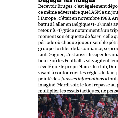
Recevoir Bruges, c’est également dépous
ce même adversaire que l’ASM a un jour
l’Europe : c’était en novembre 1988, Ar
battu à l’aller en Belgique (1-0), mais 
retour (6-1) grâce notamment à un trip
moment son étiquette de
loser
: celle 
période où chaque joueur semble pétrif
groupe, lui filer de la confiance, se p
faut. Gagner, c’est aussi dissiper les 
heure où les Football Leaks agitent leur
révélé que le propriétaire du club, Di
visant à contourner les règles du fair
pointé de «
fausses informations
» tout
imaginé. Mardi soir, le foot repasse au
multiplier les essais tactiques, ne pense