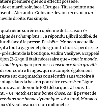
atière première que son effectif possède :
le et mardi soir, face à Bruges, Titi se pointe une
’absents, Alexandre Golovine devant recevoir «
un
eville droite. Pas simple.
e quatrième soirée européenne de la saison ? «
e Ligue des champions
» , a répondu Djibril Sidibé, de
lundi face à la presse. Pas bête : Monaco accueille
, il a tout à gagner et plus grand-chose à perdre, ce
ice-président de la boutique, Vadim Vasilyev, a rappelé
ijon (2-2) qu’il était nécessaire que «
tout le monde,
s tout le groupe
» prenne «
conscience de la gravité
ardi soir contre Bruges, qui ne compte également
 reste sur cinq matchs consécutifs sans victoire à
vantage dans la baston pour être reversé en Ligue
urs avant de voir le PSG débarquer à Louis-II.
t : «
Ce match est une bonne chose, car il permet de
ntrer dans une bonne dynamique.
» Au fond, Monaco
hoix s’il veut avancer d’un millimètre.