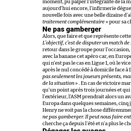
moment, pu palper l’intégralité de la m
aujourd’hui encore, l’infirmerie dégueu
nouvelle fois avec une belle dizaine d
traitement complémentaire
» pour sa ch
Ne pas gamberger
Alors, que faire et que représente cett
L’objectif, c’est de disputer un match d
retour dans le groupe pour l’occasion, 
avec la banane cet apéro car, en Europe
qui n’est pas le cas en Ligue 1, où le v
après le nul concédé à domicile face à D
pas seulement les joueurs présents, mai
de la situation
» . En cas de victoire m
qu’un point après trois journées et qui
l’extérieur, l’ASM prendrait alors un a
Europa dans quelques semaines, cinq jo
Henry ne voit pas la chose différemmen
ne pas gamberger. Il peut nous faire e
cherche ça depuis l’été et n’a plus le c
Dégager les nuages