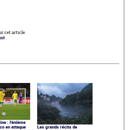
 cet article.
ant
.
line : l'énième
co en attaque
Les grands récits de