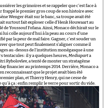
siérer les grimoires et se rappeler que c’est face à
 frappé le premier gros coup de son histoire avec
sène Wenger était sur le banc, sa troupe avait été
avait surtout fait exploser celle d’Henk Houwaart au
lé de Youssouf Fofana. Ainsi, Monaco déchirait sur le
qui lui colle aujourd’hui à la peau au cours d’une
ié par la peur de mal faire. Gagner, c’est souder un
rouver que tout peut finalement s’aligner comme il
nuages au-dessus de l’institution monégasque à une
s tentacules : il y a quelques heures,
Mediapart
a
mitri Rybolovlev, a tenté de monter un stratagème
-play financier au printemps 2014. Derrière, Monaco a
 en reconnaissant que le projet avait bien été
 premier plan, et Thierry Henry, qui ne cesse de
 qu’à ça : enfin remplir le verre pour sortir du vide.