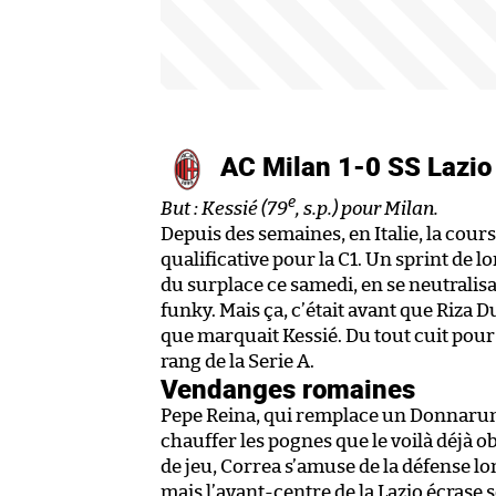
AC Milan 1-0 SS Lazi
e
But : Kessié (79
, s.p.) pour Milan.
Depuis des semaines, en Italie, la cours
qualificative pour la C1. Un sprint de l
du surplace ce samedi, en se neutralis
funky. Mais ça, c’était avant que Riza 
que marquait Kessié. Du tout cuit pour
rang de la Serie A.
Vendanges romaines
Pepe Reina, qui remplace un Donnarumm
chauffer les pognes que le voilà déjà ob
de jeu, Correa s’amuse de la défense l
mais l’avant-centre de la Lazio écrase 