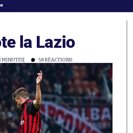
ne
te la Lazio
3 MINUTES
58
RÉACTIONS