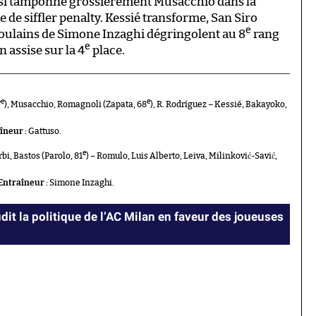
si tamponne grossièrement Musacchio dans la
ue de siffler penalty. Kessié transforme, San Siro
e
 poulains de Simone Inzaghi dégringolent au 8
rang
e
 assise sur la 4
place.
e
e
7
), Musacchio, Romagnoli (Zapata, 68
), R. Rodríguez – Kessié, Bakayoko,
îneur :
Gattuso.
e
bi, Bastos (Parolo, 81
) – Romulo, Luis Alberto, Leiva, Milinković-Savić,
Entraîneur :
Simone Inzaghi.
it la politique de l’AC Milan en faveur des joueuses