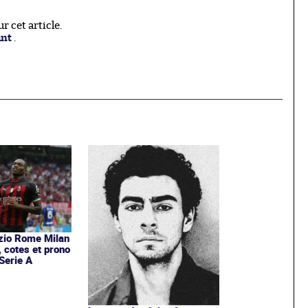
 cet article.
ant
.
zio Rome Milan
, cotes et prono
Serie A