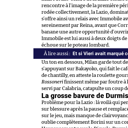
rencontre à l’image de la première pér
rodée collectivement, la Lazio, dominat
s’offre ainsi un relais avec Immobile 
sereinement par Reina, avant que Corr
banane une autre opportunité d’ouvrir 
Immobile est lui aussi à deux doigts de 
échoue sur le poteau lombard.
Et si Vieri avait marqué c
Un ton en dessous, Milan garde tout d
s’appuyant sur Bakayoko, qui fait le c
de chantilly, en atteste la roulette gour
Rossoneri
finissent même par foutre à l
servi par Calabria, catapulte un coup 
La grosse bavure de Durmis
Problème pour la Lazio : là voilà qui per
sur blessure après la pause et remplacé
sur le jeu, mais manque de clairvoyance
oublie complètement Borini sur un cont