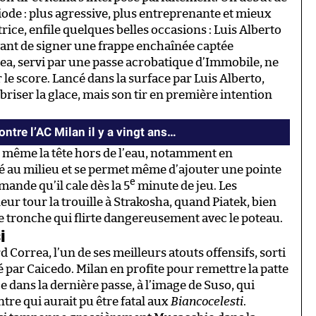
iode : plus agressive, plus entreprenante et mieux
rice, enfile quelques belles occasions : Luis Alberto
avant de signer une frappe enchaînée captée
ea, servi par une passe acrobatique d’Immobile, ne
le score. Lancé dans la surface par Luis Alberto,
briser la glace, mais son tir en première intention
ontre l’AC Milan il y a vingt ans…
e même la tête hors de l’eau, notamment en
afé au milieu et se permet même d’ajouter une pointe
e
mande qu’il cale dès la 5
minute de jeu. Les
eur tour la trouille à Strakosha, quand Piatek, bien
de tronche qui flirte dangereusement avec le poteau.
i
d Correa, l’un de ses meilleurs atouts offensifs, sorti
 par Caicedo. Milan en profite pour remettre la patte
 dans la dernière passe, à l’image de Suso, qui
re qui aurait pu être fatal aux
Biancocelesti
.