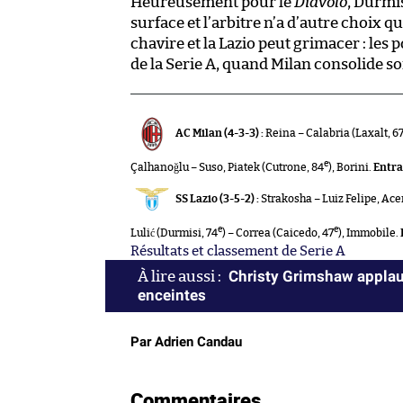
Heureusement pour le
Diavolo
, Durmi
surface et l’arbitre n’a d’autre choix q
chavire et la Lazio peut grimacer : les
de la Serie A, quand Milan consolide son
AC Milan (4-3-3) :
Reina – Calabria (Laxalt, 6
e
Çalhanoğlu – Suso, Piatek (Cutrone, 84
), Borini.
Entra
SS Lazio (3-5-2) :
Strakosha – Luiz Felipe, Acer
e
e
Lulić (Durmisi, 74
) – Correa (Caicedo, 47
), Immobile.
Résultats et classement de Serie A
Christy Grimshaw applaud
enceintes
Par Adrien Candau
Commentaires