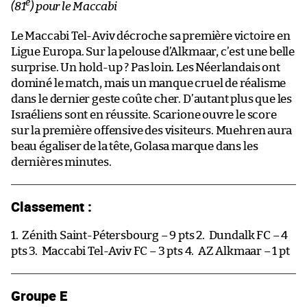
e
(81
) pour le Maccabi
Le Maccabi Tel-Aviv décroche sa première victoire en
Ligue Europa. Sur la pelouse d’Alkmaar, c’est une belle
surprise. Un hold-up ? Pas loin. Les Néerlandais ont
dominé le match, mais un manque cruel de réalisme
dans le dernier geste coûte cher. D’autant plus que les
Israéliens sont en réussite. Scarione ouvre le score
sur la première offensive des visiteurs. Muehren aura
beau égaliser de la tête, Golasa marque dans les
dernières minutes.
Classement :
1.
Zénith Saint-Pétersbourg – 9 pts 2.
Dundalk FC – 4
pts 3.
Maccabi Tel-Aviv FC – 3 pts 4.
AZ Alkmaar – 1 pt
Groupe E