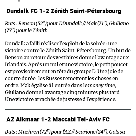
Dundalk FC 1-2 Zénith Saint-Pétersbourg
e
e
Buts : Benson (52
) pour DDundalk // Mak (71
), Giuliano
e
(77
) pour le Zénith
Dundalk a failli réaliser l’exploit de la soirée : une
victoire contre le Zénith Saint-Pétersbourg. Un but de
Benson au retour des vestiaires donne l’avantage aux
Irlandais. Après un nul et une victoire, le petit poucet
est provisoirement en tête du groupe D. Une joie de
courte durée : les Russes remettent les choses en
ordre. Mak égalise à l’entrée dans le
money time
,
Giuliano donne l’avantage cinq minutes plus tard.
Une victoire arrachée de justesse à l’expérience.
AZ Alkmaar 1-2 Maccabi Tel-Aviv FC
e
e
Buts : Muehren (72
) pour l’AZ // Scarione (24
), Golasa