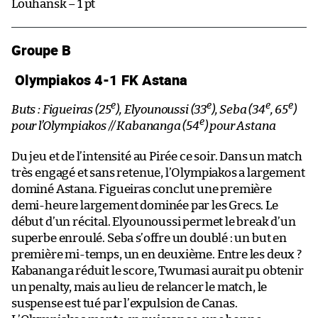
Louhansk – 1 pt
Groupe B
Olympiakos 4-1 FK Astana
e
e
e
e
Buts : Figueiras (25
), Elyounoussi (33
), Seba (34
, 65
)
e
pour l’Olympiakos // Kabananga (54
) pour Astana
Du jeu et de l’intensité au Pirée ce soir. Dans un match
très engagé et sans retenue, l’Olympiakos a largement
dominé Astana. Figueiras conclut une première
demi-heure largement dominée par les Grecs. Le
début d’un récital. Elyounoussi permet le break d’un
superbe enroulé. Seba s’offre un doublé : un but en
première mi-temps, un en deuxième. Entre les deux ?
Kabananga réduit le score, Twumasi aurait pu obtenir
un penalty, mais au lieu de relancer le match, le
suspense est tué par l’expulsion de Canas.