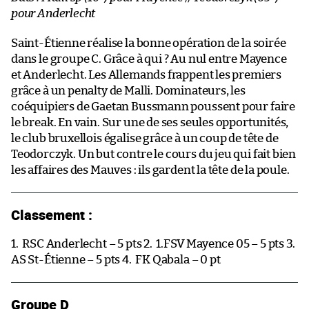
pour Anderlecht
Saint-Étienne réalise la bonne opération de la soirée
dans le groupe C. Grâce à qui ? Au nul entre Mayence
et Anderlecht. Les Allemands frappent les premiers
grâce à un penalty de Malli. Dominateurs, les
coéquipiers de Gaetan Bussmann poussent pour faire
le break. En vain. Sur une de ses seules opportunités,
le club bruxellois égalise grâce à un coup de tête de
Teodorczyk. Un but contre le cours du jeu qui fait bien
les affaires des Mauves : ils gardent la tête de la poule.
Classement :
1.
RSC Anderlecht – 5 pts 2.
1.FSV Mayence 05 – 5 pts 3.
AS St-Étienne – 5 pts 4.
FK Qabala – 0 pt
Groupe D