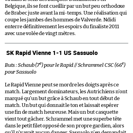
Belgique, ils se font cueillir par un but peu orthodoxe
de Brabec juste avant la mi-temps. Une réalisation qui
coupe les jambes des hommes de Valverde. Ndidi
enterre définitivement les espoirs du finaliste 2011
avec une volée de vingt mètres.
SK Rapid Vienne 1-1 US Sassuolo
e
e
Buts : Schaub (7
) pour le Rapid // Schrammel CSC (66
)
pour Sassuolo
Le Rapid Vienne peut se mordre les doigts après ce
match. Largement dominateurs, les Autrichiens n’ont
marqué qu’un but grâce à Schaub en tout début de
match. Un but qui donnait le ton et laissait espérer
une fin de match heureuse. Mais un but casquette
vient tout gâcher. Schrammel met une superbe tête
dans le petit filet opposé de son propre gardien, alors
qu’il n’y avait aucun danger. Sassuolo n’en demandait