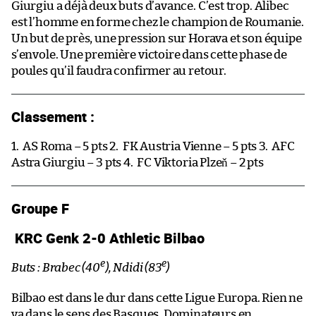
Giurgiu a déjà deux buts d’avance. C’est trop. Alibec
est l’homme en forme chez le champion de Roumanie.
Un but de près, une pression sur Horava et son équipe
s’envole. Une première victoire dans cette phase de
poules qu’il faudra confirmer au retour.
Classement :
1.
AS Roma – 5 pts 2.
FK Austria Vienne – 5 pts 3.
AFC
Astra Giurgiu – 3 pts 4.
FC Viktoria Plzeň – 2 pts
Groupe F
KRC Genk 2-0 Athletic Bilbao
e
e
Buts : Brabec (40
), Ndidi (83
)
Bilbao est dans le dur dans cette Ligue Europa. Rien ne
va dans le sens des Basques. Dominateurs en