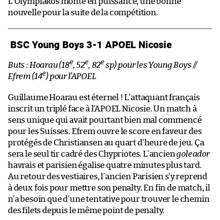
L’Olympiakos monte en puissance, une bonne
nouvelle pour la suite de la compétition.
BSC Young Boys 3-1 APOEL Nicosie
e
e
e
Buts : Hoarau (18
, 52
, 82
sp) pour les Young Boys //
e
Efrem (14
) pour l’APOEL
Guillaume Hoarau est éternel ! L’attaquant français
inscrit un triplé face à l’APOEL Nicosie. Un match à
sens unique qui avait pourtant bien mal commencé
pour les Suisses. Efrem ouvre le score en faveur des
protégés de Christiansen au quart d’heure de jeu. Ça
sera le seul tir cadré des Chypriotes. L’ancien
goleador
havrais et parisien égalise quatre minutes plus tard.
Au retour des vestiaires, l’ancien Parisien s’y reprend
à deux fois pour mettre son penalty. En fin de match, il
n’a besoin que d’une tentative pour trouver le chemin
des filets depuis le même point de penalty.