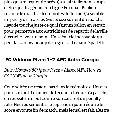
plus qu’à marquer de près. Ça a l’air tellement simple
d’être quadragénaire en Ligue Europa… Prokop
relance le match à dix minutes du terme. Ça semble
un peu gros, mais les
Giallorossi
sortent du match.
Kayode touche juste ce qu’il faut un ballon en retrait
pour permettre aux Autrichiens de repartir de la ville
éternelle avec un point. Un scénario incroyable qui
peut laisser beaucoup de regrets à Luciano Spalletti.
FC Viktoria Plzen 1-2 AFC Astra Giurgiu
e
e
Buts : Horava (86
) pour Plzeň // Alibec (41
), Horava
e
CSC (64
) pour Giurgiu
Cette soirée ne restera pas dans la mémoire d’Horava
pour son but. Le milieu de terrain tchèque n’a pas été
en réussite : un but contre son camp et un penalty
raté. Heureusement, il le reprendra pour réduire le
score en toute fin de match, mais le mal est fait. L’Astra