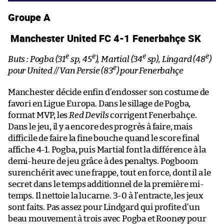
Groupe A
Manchester United FC 4-1 Fenerbahçe SK
e
e
e
e
Buts : Pogba (31
sp, 45
), Martial (34
sp), Lingard (48
)
e
pour United // Van Persie (83
) pour Fenerbahçe
Manchester décide enfin d’endosser son costume de
favori en Ligue Europa. Dans le sillage de Pogba,
format MVP, les
Red Devils
corrigent Fenerbahçe.
Dans le jeu, il y a encore des progrès à faire, mais
difficile de faire la fine bouche quand le score final
affiche 4-1. Pogba, puis Martial font la différence à la
demi-heure de jeu grâce à des penaltys. Pogboom
surenchérit avec une frappe, tout en force, dont il a le
secret dans le temps additionnel de la première mi-
temps. Il nettoie la lucarne. 3-0 à l’entracte, les jeux
sont faits. Pas assez pour Lindgard qui profite d’un
beau mouvement à trois avec Pogba et Rooney pour