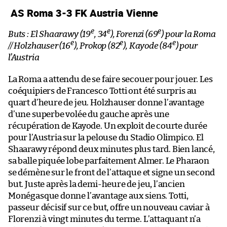
AS Roma 3-3 FK Austria Vienne
e
e
e
Buts : El Shaarawy (19
, 34
), Forenzi (69
) pour la Roma
e
e
e
// Holzhauser (16
), Prokop (82
), Kayode (84
) pour
l’Austria
La Roma a attendu de se faire secouer pour jouer. Les
coéquipiers de Francesco Totti ont été surpris au
quart d’heure de jeu. Holzhauser donne l’avantage
d’une superbe volée du gauche après une
récupération de Kayode. Un exploit de courte durée
pour l’Austria sur la pelouse du Stadio Olimpico. El
Shaarawy répond deux minutes plus tard. Bien lancé,
sa balle piquée lobe parfaitement Almer. Le Pharaon
se démène sur le front de l’attaque et signe un second
but. Juste après la demi-heure de jeu, l’ancien
Monégasque donne l’avantage aux siens. Totti,
passeur décisif sur ce but, offre un nouveau caviar à
Florenzi à vingt minutes du terme. L’attaquant n’a