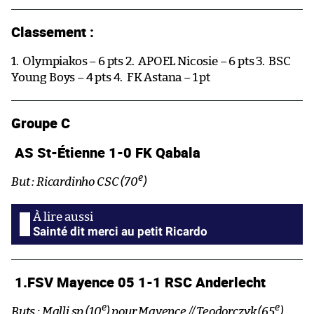
Classement :
1.
Olympiakos – 6 pts 2.
APOEL Nicosie – 6 pts 3.
BSC
Young Boys – 4 pts 4.
FK Astana – 1 pt
Groupe C
AS St-Étienne 1-0 FK Qabala
e
But : Ricardinho CSC (70
)
Sainté dit merci au petit Ricardo
1.FSV Mayence 05 1-1 RSC Anderlecht
e
e
Buts : Malli sp (10
) pour Mayence // Teodorczyk (65
)