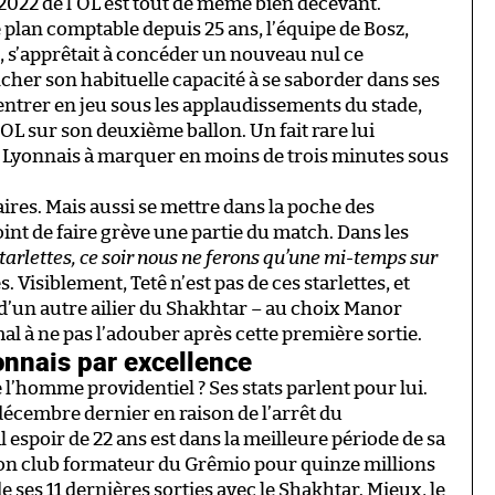
1-2022 de l’OL est tout de même bien décevant.
 plan comptable depuis 25 ans, l’équipe de Bosz,
, s’apprêtait à concéder un nouveau nul ce
her son habituelle capacité à se saborder dans ses
d’entrer en jeu sous les applaudissements du stade,
l’OL sur son deuxième ballon. Un fait rare lui
r Lyonnais à marquer en moins de trois minutes sous
res. Mais aussi se mettre dans la poche des
int de faire grève une partie du match. Dans les
arlettes, ce soir nous ne ferons qu’une mi-temps sur
 Visiblement, Tetê n’est pas de ces starlettes, et
d’un autre ailier du Shakhtar – au choix Manor
 à ne pas l’adouber après cette première sortie.
yonnais par excellence
e l’homme providentiel ? Ses stats parlent pour lui.
 décembre dernier en raison de l’arrêt du
espoir de 22 ans est dans la meilleure période de sa
à son club formateur du Grêmio pour quinze millions
de ses 11 dernières sorties avec le Shakhtar. Mieux, le