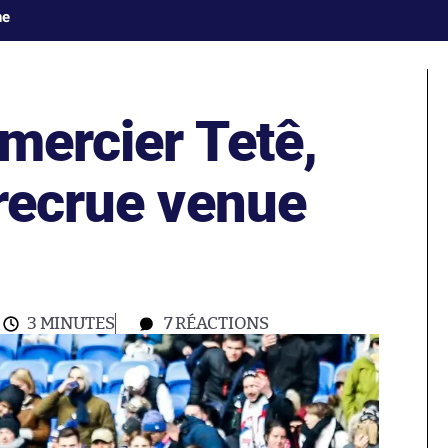
ne
mercier Tetê,
 recrue venue
3 MINUTES
7
RÉACTIONS