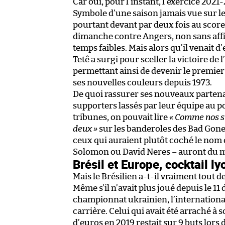
Car oui, pour l’instant, l’exercice 202
Symbole d’une saison jamais vue sur le
pourtant devant par deux fois au score
dimanche contre Angers, non sans affic
temps faibles. Mais alors qu’il venait 
Tetê a surgi pour sceller la victoire de 
permettant ainsi de devenir le premie
ses nouvelles couleurs depuis 1973.
De quoi rassurer ses nouveaux partenai
supporters lassés par leur équipe au po
tribunes, on pouvait lire
« Comme nos st
deux »
sur les banderoles des Bad Gones.
ceux qui auraient plutôt coché le nom 
Solomon ou David Neres – auront du mal
Brésil et Europe, cocktail l
Mais le Brésilien a-t-il vraiment tout d
Même s’il n’avait plus joué depuis le 11
championnat ukrainien, l’international 
carrière. Celui qui avait été arraché 
d’euros en 2019 restait sur 9 buts lors 