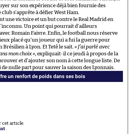
yer sur son expérience déjà bien fournie des
 club s’apprête à défier West Ham.
ont une victoire et un but contre le Real Madrid en
’inconnu. Un point qui pourrait d’ailleurs
vec Romain Faivre. Enfin, le football nous réserve
mieux placé qu’un joueur qui a fui la guerre pour
 Brésilien à Lyon. Et Tetê le sait.
« J’ai parlé avec
ans mon choix »
, expliquait-il ce jeudi à propos de la
 prouver et d’ajouter son nom à cette longue liste. De
i de nulle part pour sauver la saison des Lyonnais.
offre un renfort de poids dans ses bois
cet article.
ant
.