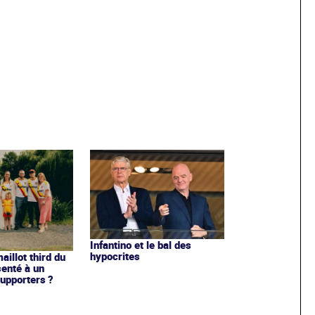
Infantino et le bal des
hypocrites
illot third du
enté à un
upporters ?