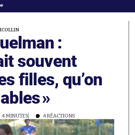
ne
NICOLLIN
guelman :
ait souvent
es filles, qu’on
hables
»
4 MINUTES
4
RÉACTIONS