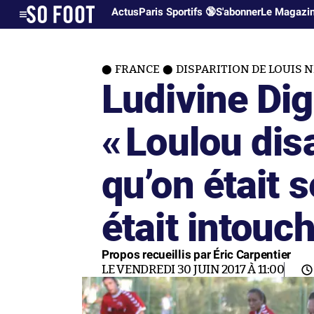
Actus
Paris Sportifs 🔞
S'abonner
Le Magazi
FRANCE
DISPARITION DE LOUIS 
Ludivine Di
«
Loulou dis
qu’on était s
était intouc
Propos recueillis par Éric Carpentier
LE VENDREDI 30 JUIN 2017 À 11:00