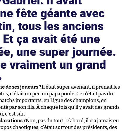
Gabriel. Il avait
ne fête géante avec
tin, tous les anciens
 Et ça avait été une
ée, une super journée.
te vraiment un grand
ue de ses joueurs ?
Il était super avenant, il prenait les
tos, c’était un peu un papa poule. Ce n’était pas du
x matchs importants, en Ligue des champions, en
enté par son fils. À chaque fois qu’il y avait des grands
, c’est sûr.
larations ?
Non, pas du tout. D’abord, il n’a jamais eu
opos chaotiques, c’était surtout des présidents, des