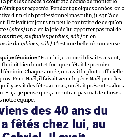
i a pris les choses à cœur et a décidé de monter le
e n’était pas respectée. Pendant quelques années, on a
ative d’un club professionnel masculin, jusqu’à ce
. Il faisait toujours un peu le contraire de ce qu’on
ste !
(Rires)
On a eu la joie de lui apporter pas mal de
trois titres, six finales perdues, ndlr)
ou en
ons de dauphines, ndlr)
. C’est une belle récompense
équipe féminine ?
Pour lui, comme il disait souvent,
 Il criait bien haut et fort que c’était le premier
ll féminin. Chaque année, on avait la photo officielle
ros. Pour Noël, il faisait venir le père Noël pour les
qu’il y avait des fêtes au mas, on était présentes alors
n. Et ça, je pense que ça montrait pas mal de choses
s notre équipe.
viens des 40 ans du
 a fêtés chez lui, au