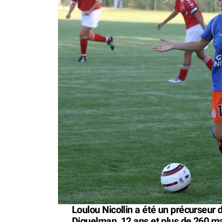
Loulou Nicollin a été un précurseur 
Diguelman, 12 ans et plus de 260 ma