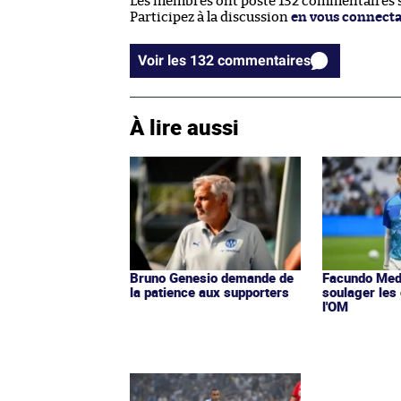
Les membres ont posté 132 commentaires su
Participez à la discussion
en vous connect
Voir les 132 commentaires
À lire aussi
Bruno Genesio demande de
Facundo Med
la patience aux supporters
soulager les
l'OM