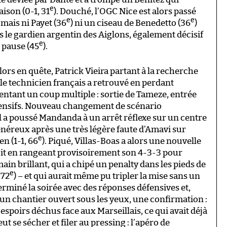
e
ison (0-1, 31
). Douché, l’OGC Nice est alors passé
e
e
mais ni Payet (36
) ni un ciseau de Benedetto (36
)
s le gardien argentin des Aiglons, également décisif
e
 pause (45
).
ors en quête, Patrick Vieira partant à la recherche
ue le technicien français a retrouvé en perdant
entant un coup multiple : sortie de Tameze, entrée
offensifs. Nouveau changement de scénario
al a poussé Mandanda à un arrêt réflexe sur un centre
 généreux après une très légère faute d’Amavi sur
e
n (1-1, 66
). Piqué, Villas-Boas a alors une nouvelle
soit en rangeant provisoirement son 4-3-3 pour
in brillant, qui a chipé un penalty dans les pieds de
e
 72
) – et qui aurait même pu tripler la mise sans un
erminé la soirée avec des réponses défensives et,
 un chantier ouvert sous les yeux, une confirmation :
spoirs déchus face aux Marseillais, ce qui avait déjà
eut se sécher et filer au pressing : l’apéro de