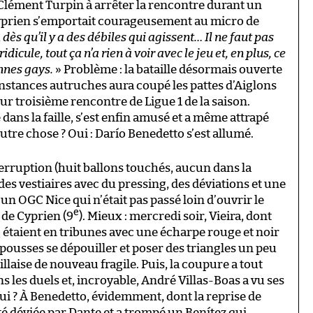
 Clément Turpin à arrêter la rencontre durant un
Cyprien s’emportait courageusement au micro de
dès qu’il y a des débiles qui agissent… Il ne faut pas
dicule, tout ça n’a rien à voir avec le jeu et, en plus, ce
nnes gays.
» Problème : la bataille désormais ouverte
nstances autruches aura coupé les pattes d’Aiglons
 troisième rencontre de Ligue 1 de la saison.
dans la faille, s’est enfin amusé et a même attrapé
utre chose ? Oui : Darío Benedetto s’est allumé.
terruption (huit ballons touchés, aucun dans la
des vestiaires avec du pressing, des déviations et une
n OGC Nice qui n’était pas passé loin d’ouvrir le
e
 de Cyprien (9
). Mieux : mercredi soir, Vieira, dont
 étaient en tribunes avec une écharpe rouge et noir
pousses se dépouiller et poser des triangles un peu
laise de nouveau fragile. Puis, la coupure a tout
 les duels et, incroyable, André Villas-Boas a vu ses
i ? À Benedetto, évidemment, dont la reprise de
té déviée par Dante et a trompé un Benítez qui