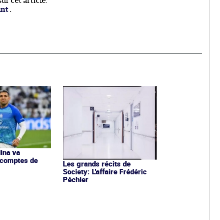
r cet article.
ant
.
ina va
 comptes de
Les grands récits de
Society: L'affaire Frédéric
Péchier