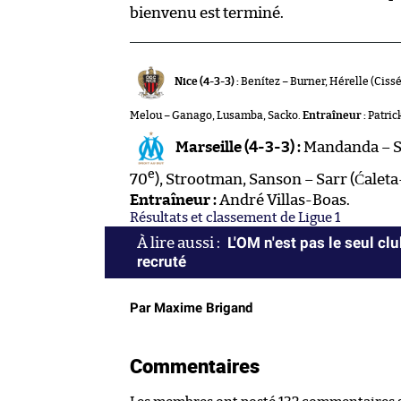
bienvenu est terminé.
Nice (4-3-3) :
Benítez – Burner, Hérelle (Cissé
Melou – Ganago, Lusamba, Sacko.
Entraîneur :
Patrick
Marseille (4-3-3) :
Mandanda – Sa
e
70
), Strootman, Sanson – Sarr (Ćaleta
Entraîneur :
André Villas-Boas.
Résultats et classement de Ligue 1
L'OM n'est pas le seul c
recruté
Par Maxime Brigand
Commentaires