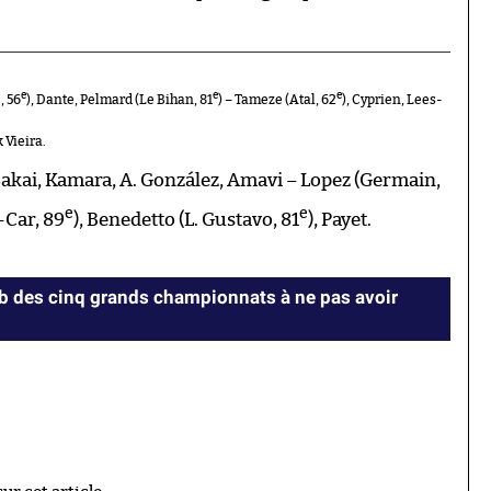
e
e
e
, 56
), Dante, Pelmard (Le Bihan, 81
) – Tameze (Atal, 62
), Cyprien, Lees-
 Vieira.
kai, Kamara, A. González, Amavi – Lopez (Germain,
e
e
-Car, 89
), Benedetto (L. Gustavo, 81
), Payet.
lub des cinq grands championnats à ne pas avoir