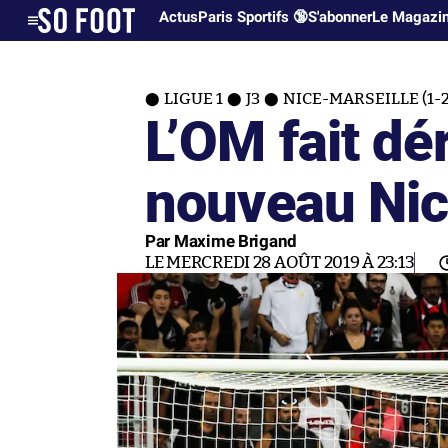
Actus
Paris Sportifs 🔞
S'abonner
Le Magazi
LIGUE 1
J3
NICE-MARSEILLE (1-2
L’OM fait dér
nouveau Ni
Par Maxime Brigand
LE MERCREDI 28 AOÛT 2019 À 23:13