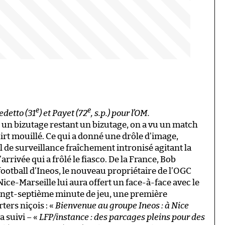
e
e
nedetto (31
) et Payet (72
, s.p.) pour l’OM.
, un bizutage restant un bizutage, on a vu un match
irt mouillé. Ce qui a donné une drôle d’image,
il de surveillance fraîchement intronisé agitant la
rrivée qui a frôlé le fiasco. De la France, Bob
 football d’Ineos, le nouveau propriétaire de l’OGC
Nice-Marseille lui aura offert un face-à-face avec le
 vingt-septième minute de jeu, une première
ters niçois : «
Bienvenue au groupe Ineos : à Nice
 suivi – «
LFP/instance : des parcages pleins pour des