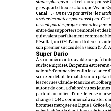
stades plus gay
» – et cela aura poussé
gros quart d’heure, alors que Wylan 
Canal + : «
On ne va pas arrêter le match 
arrêter les matchs pour aussi peu. C’est ri
ne sont pas des propos envers les perso
entre des supporters remontés et des i
qui avaient parfaitement commencé leur
Résultat, un OM d’abord frileux a sauté 
son premier succès de la saison (1-2). A
Super Dario
À sa manière : introuvable jusqu’à l’in
surface niçoise), l’Argentin est revenu 
volonté d’emmerder enfin la relance d’u
score en début de match sur un pétard
les recrues Claude-Maurice et Dolberg
autour du cou, a d’abord vu ses jeunes 
partout au milieu d’une défense marseil
changé, l’OM a commencé à exister dans
hommes marquer en Ligue 1. Grâce à qu
volée lâchée à la demi-heure de jeu a é